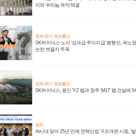
지와 우라늄 계약 체결
전자·전기·정보통신
SK하이닉스 노사 '성과급 주식지급' 평행선, 곽노정 
논란 벗을지 주목
전자·전기·정보통신
SK하이닉스, 용인 'Y2' 팹과 청주 'M17' 팹 건설에 
정치
AI시대 맞아 25년 만에 전력산업 구조개편 시동, '