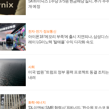
SK하이닉스 1주당 375원 현금배당 실시, 추가 주
개 예정
전자·전기·정보통신
아이폰18 '메모리 부족'에 출시 지연되나, 삼성디
레이 LG이노텍 '탈애플' 수익 다각화 속도
사회
미국 법원 "트럼프 정부 풍력 프로젝트 동결 조치는 
내려
화학·에너지
'DL이앤씨 SMR 협력사' X에너지, '한수원 포스코