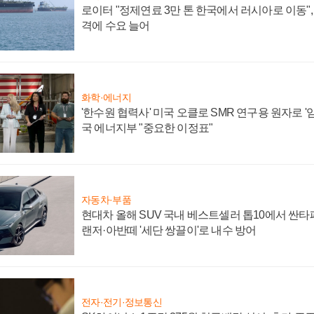
로이터 "정제연료 3만 톤 한국에서 러시아로 이동"
격에 수요 늘어
화학·에너지
'한수원 협력사' 미국 오클로 SMR 연구용 원자로 '임
국 에너지부 "중요한 이정표"
자동차·부품
현대차 올해 SUV 국내 베스트셀러 톱10에서 싼타
랜저·아반떼 '세단 쌍끌이'로 내수 방어
전자·전기·정보통신