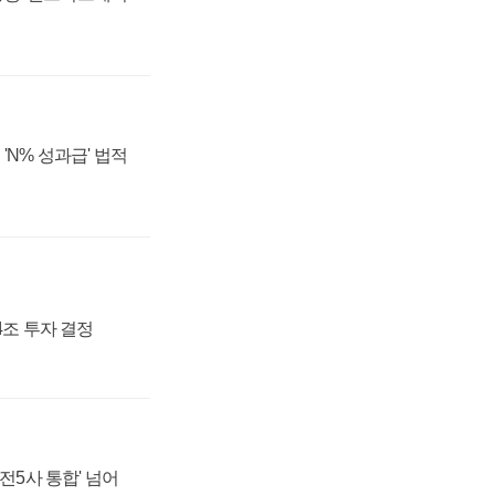
'N% 성과급' 법적
54조 투자 결정
발전5사 통합' 넘어