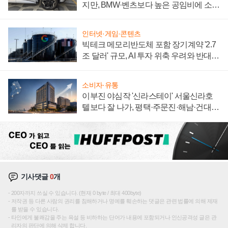
지만, BMW·벤츠보다 높은 공임비에 소비
자 불만 폭발
인터넷·게임·콘텐츠
빅테크 메모리반도체 포함 장기계약 '2.7
조 달러' 규모, AI 투자 위축 우려와 반대
신호
소비자·유통
이부진 야심작 '신라스테이' 서울신라호
텔보다 잘 나가, 평택·주문진·해남·건대로
성장판 더 넓힌다
기사댓글
0
개
200자까지 쓰실 수 있습니다. (현재 0 byte / 최대 400byte)
저작권 등 다른 사람의 권리를 침해하거나 명예를 훼손하는 댓글은 관련 법률에 의해 제재
를 받을 수 있습니다.
타인에게 불쾌감을 주는 욕설 등 비하하는 단어가 내용에 포함되거나 인신공격성 글은 관
리자의 판단에 의해 삭제 합니다.