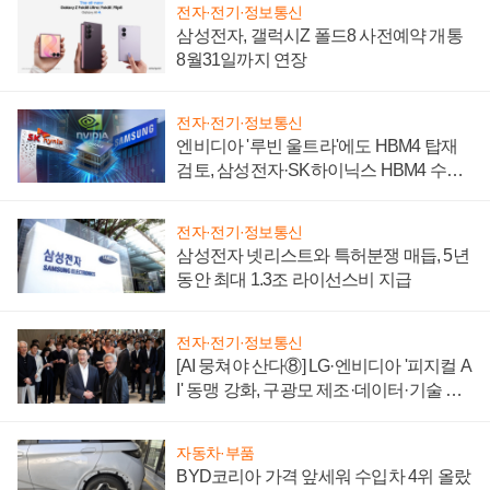
전자·전기·정보통신
삼성전자, 갤럭시Z 폴드8 사전예약 개통
8월31일까지 연장
전자·전기·정보통신
엔비디아 '루빈 울트라'에도 HBM4 탑재
검토, 삼성전자·SK하이닉스 HBM4 수율
에 주도권 갈린다
전자·전기·정보통신
삼성전자 넷리스트와 특허분쟁 매듭, 5년
동안 최대 1.3조 라이선스비 지급
전자·전기·정보통신
[AI 뭉쳐야 산다⑧] LG·엔비디아 '피지컬 A
I' 동맹 강화, 구광모 제조·데이터·기술 결
집해 종합 로보틱스 기업으로
자동차·부품
BYD코리아 가격 앞세워 수입차 4위 올랐