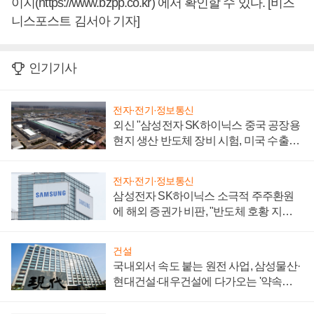
이지(https://www.bzpp.co.kr) 에서 확인할 수 있다. [비즈
니스포스트 김서아 기자]
인기기사
전자·전기·정보통신
외신 "삼성전자 SK하이닉스 중국 공장용
현지 생산 반도체 장비 시험, 미국 수출통
제 대비"
전자·전기·정보통신
삼성전자 SK하이닉스 소극적 주주환원
에 해외 증권가 비판, "반도체 호황 지속
성 의문"
건설
국내외서 속도 붙는 원전 사업, 삼성물산·
현대건설·대우건설에 다가오는 '약속의
시간'