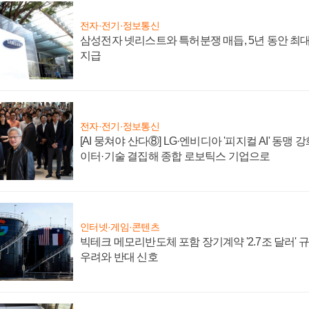
전자·전기·정보통신
삼성전자 넷리스트와 특허분쟁 매듭, 5년 동안 최대
지급
전자·전기·정보통신
[AI 뭉쳐야 산다⑧] LG·엔비디아 '피지컬 AI' 동맹 
이터·기술 결집해 종합 로보틱스 기업으로
인터넷·게임·콘텐츠
빅테크 메모리반도체 포함 장기계약 '2.7조 달러' 규모
우려와 반대 신호