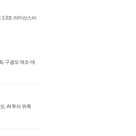
 1.3조 라이선스비
강화, 구광모 제조·데
, AI 투자 위축