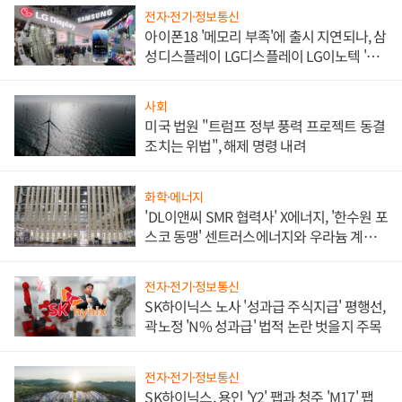
전자·전기·정보통신
아이폰18 '메모리 부족'에 출시 지연되나, 삼
성디스플레이 LG디스플레이 LG이노텍 '탈
애플' 수익 다각화 속도
사회
미국 법원 "트럼프 정부 풍력 프로젝트 동결
조치는 위법", 해제 명령 내려
화학·에너지
'DL이앤씨 SMR 협력사' X에너지, '한수원 포
스코 동맹' 센트러스에너지와 우라늄 계약
체결
전자·전기·정보통신
SK하이닉스 노사 '성과급 주식지급' 평행선,
곽노정 'N% 성과급' 법적 논란 벗을지 주목
전자·전기·정보통신
SK하이닉스, 용인 'Y2' 팹과 청주 'M17' 팹