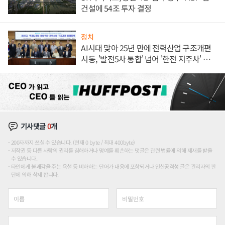
건설에 54조 투자 결정
정치
AI시대 맞아 25년 만에 전력산업 구조개편
시동, '발전5사 통합' 넘어 '한전 지주사' 재편
론도
기사댓글
0
개
200자까지 쓰실 수 있습니다. (현재 0 byte / 최대 400byte)
저작권 등 다른 사람의 권리를 침해하거나 명예를 훼손하는 댓글은 관련 법률에 의해 제재를 받을
수 있습니다.
타인에게 불쾌감을 주는 욕설 등 비하하는 단어가 내용에 포함되거나 인신공격성 글은 관리자의 판
단에 의해 삭제 합니다.