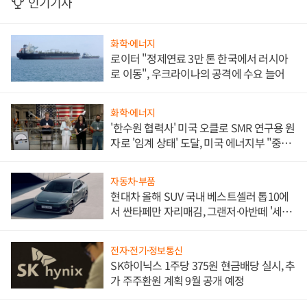
인기기사
화학·에너지
로이터 "정제연료 3만 톤 한국에서 러시아
로 이동", 우크라이나의 공격에 수요 늘어
화학·에너지
'한수원 협력사' 미국 오클로 SMR 연구용 원
자로 '임계 상태' 도달, 미국 에너지부 "중요
한 이정표"
자동차·부품
현대차 올해 SUV 국내 베스트셀러 톱10에
서 싼타페만 자리매김, 그랜저·아반떼 '세단
쌍끌이'로 내수 방어
전자·전기·정보통신
SK하이닉스 1주당 375원 현금배당 실시, 추
가 주주환원 계획 9월 공개 예정