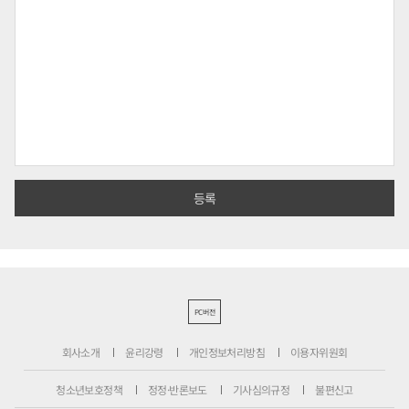
PC버전
회사소개
윤리강령
개인정보처리방침
이용자위원회
청소년보호정책
정정·반론보도
기사심의규정
불편신고