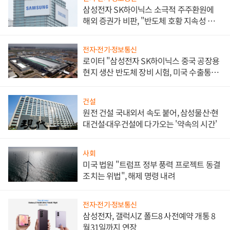
삼성전자 SK하이닉스 소극적 주주환원에
해외 증권가 비판, "반도체 호황 지속성 의
문"
전자·전기·정보통신
로이터 "삼성전자 SK하이닉스 중국 공장용
현지 생산 반도체 장비 시험, 미국 수출통제
대비"
건설
원전 건설 국내외서 속도 붙어, 삼성물산·현
대건설·대우건설에 다가오는 '약속의 시간'
사회
미국 법원 "트럼프 정부 풍력 프로젝트 동결
조치는 위법", 해제 명령 내려
전자·전기·정보통신
삼성전자, 갤럭시Z 폴드8 사전예약 개통 8
월31일까지 연장