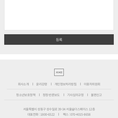
PC버전
회사소개
윤리강령
개인정보처리방침
이용자위원회
청소년보호정책
정정·반론보도
기사심의규정
불편신고
서울특별시 성동구 성수일로 39-34 서울숲더스페이스 12층
대표전화 : 1800-6522
팩스 : 070-4015-8658