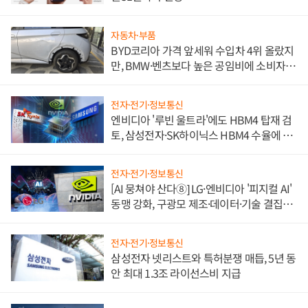
자동차·부품
BYD코리아 가격 앞세워 수입차 4위 올랐지
만, BMW·벤츠보다 높은 공임비에 소비자
불만 폭발
전자·전기·정보통신
엔비디아 '루빈 울트라'에도 HBM4 탑재 검
토, 삼성전자·SK하이닉스 HBM4 수율에 주
도권 갈린다
전자·전기·정보통신
[AI 뭉쳐야 산다⑧] LG·엔비디아 '피지컬 AI'
동맹 강화, 구광모 제조·데이터·기술 결집
해 종합 로보틱스 기업으로
전자·전기·정보통신
삼성전자 넷리스트와 특허분쟁 매듭, 5년 동
안 최대 1.3조 라이선스비 지급