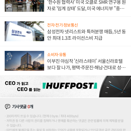
'한수원 협력사' 미국 오클로 SMR 연구용 원
자로 '임계 상태' 도달, 미국 에너지부 "중요
한 이정표"
전자·전기·정보통신
삼성전자 넷리스트와 특허분쟁 매듭, 5년 동
안 최대 1.3조 라이선스비 지급
소비자·유통
이부진 야심작 '신라스테이' 서울신라호텔
보다 잘 나가, 평택·주문진·해남·건대로 성
장판 더 넓힌다
기사댓글
0
개
200자까지 쓰실 수 있습니다. (현재 0 byte / 최대 400byte)
저작권 등 다른 사람의 권리를 침해하거나 명예를 훼손하는 댓글은 관련 법률에 의해 제재를 받을
수 있습니다.
타인에게 불쾌감을 주는 욕설 등 비하하는 단어가 내용에 포함되거나 인신공격성 글은 관리자의 판