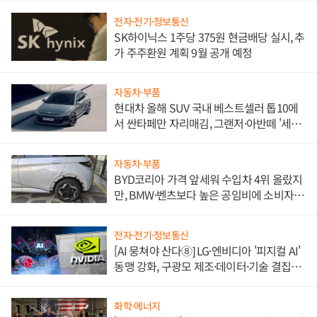
전자·전기·정보통신
SK하이닉스 1주당 375원 현금배당 실시, 추
가 주주환원 계획 9월 공개 예정
자동차·부품
현대차 올해 SUV 국내 베스트셀러 톱10에
서 싼타페만 자리매김, 그랜저·아반떼 '세단
쌍끌이'로 내수 방어
자동차·부품
BYD코리아 가격 앞세워 수입차 4위 올랐지
만, BMW·벤츠보다 높은 공임비에 소비자
불만 폭발
전자·전기·정보통신
[AI 뭉쳐야 산다⑧] LG·엔비디아 '피지컬 AI'
동맹 강화, 구광모 제조·데이터·기술 결집
해 종합 로보틱스 기업으로
화학·에너지