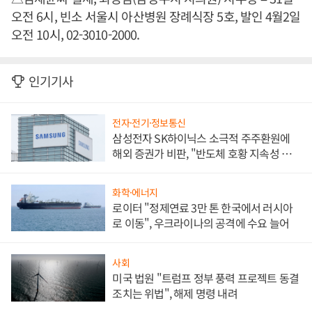
오전 6시, 빈소 서울시 아산병원 장례식장 5호, 발인 4월2일
오전 10시, 02-3010-2000.
인기기사
전자·전기·정보통신
삼성전자 SK하이닉스 소극적 주주환원에
해외 증권가 비판, "반도체 호황 지속성 의
문"
화학·에너지
로이터 "정제연료 3만 톤 한국에서 러시아
로 이동", 우크라이나의 공격에 수요 늘어
사회
미국 법원 "트럼프 정부 풍력 프로젝트 동결
조치는 위법", 해제 명령 내려