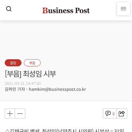
알림
부음
[부음] 최성임 시부
2021-03-31 14:47:00
김하민 기자 - hamkim@businesspost.co.kr
0
△김채균씨 별세, 최성임(남양주시 시의원) 시부상 = 31일