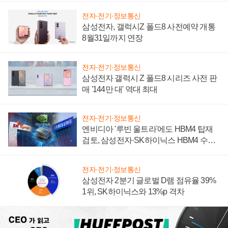
전자·전기·정보통신
삼성전자, 갤럭시Z 폴드8 사전예약 개통
8월31일까지 연장
전자·전기·정보통신
삼성전자 갤럭시 Z 폴드8 시리즈 사전 판
매 '144만 대' 역대 최대
전자·전기·정보통신
엔비디아 '루빈 울트라'에도 HBM4 탑재
검토, 삼성전자·SK하이닉스 HBM4 수율
에 주도권 갈린다
전자·전기·정보통신
삼성전자 2분기 글로벌 D램 점유율 39%
1위, SK하이닉스와 13%p 격차