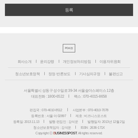
PC버전
회사소개
윤리강령
개인정보처리방침
이용자위원회
청소년보호정책
정정·반론보도
기사심의규정
불편신고
서울특별시 성동구 성수일로 39-34 서울숲더스페이스 12층
대표전화 : 1800-6522
팩스 : 070-4015-8658
편집국 : 070-4010-8512
사업본부 : 070-4010-7078
등록번호 : 서울 아 02897
제호 : 비즈니스포스트
등록일: 2013.11.13
발행·편집인 : 강석운
발행일자: 2013년 12월 2일
청소년보호책임자 : 강석운
ISSN : 2636-171X
Copyright ⓒ
B
USINESSPOST
. All rights reserved.