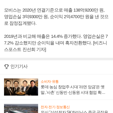
모비스는 2020년 연결기준으로 매출 138억9200만 원,
영업손실 3억9300만 원, 순이익 2억4700만 원을 낸 것으
로 잠정집계됐다.
2019년과 비교해 매출은 14.4% 증가했다. 영업손실은 7
7.2% 감소했지만 순이익을 내며 흑자전환했다. [비즈니
스포스트 진선희 기자]
인기기사
소비자·유통
롯데·농심 창업주 시대 '라면 앙금'은 옛
말, '사촌' 신동빈·신동원 시대 협업 확대
일로
전자·전기·정보통신
외신 "삼성전자 SK하이닉스 중국 공장용