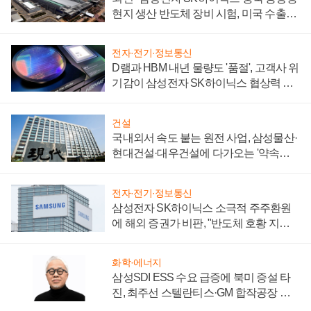
현지 생산 반도체 장비 시험, 미국 수출통
제 대비"
전자·전기·정보통신
D램과 HBM 내년 물량도 '품절', 고객사 위
기감이 삼성전자 SK하이닉스 협상력 더
키워
건설
국내외서 속도 붙는 원전 사업, 삼성물산·
현대건설·대우건설에 다가오는 '약속의
시간'
전자·전기·정보통신
삼성전자 SK하이닉스 소극적 주주환원
에 해외 증권가 비판, "반도체 호황 지속
성 의문"
화학·에너지
삼성SDI ESS 수요 급증에 북미 증설 타
진, 최주선 스텔란티스·GM 합작공장 건
설 재추진하나