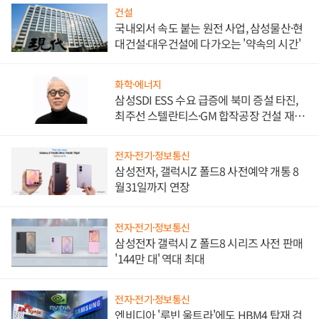
건설
국내외서 속도 붙는 원전 사업, 삼성물산·현
대건설·대우건설에 다가오는 '약속의 시간'
화학·에너지
삼성SDI ESS 수요 급증에 북미 증설 타진,
최주선 스텔란티스·GM 합작공장 건설 재추
진하나
전자·전기·정보통신
삼성전자, 갤럭시Z 폴드8 사전예약 개통 8
월31일까지 연장
전자·전기·정보통신
삼성전자 갤럭시 Z 폴드8 시리즈 사전 판매
'144만 대' 역대 최대
전자·전기·정보통신
엔비디아 '루빈 울트라'에도 HBM4 탑재 검