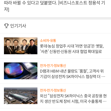
따라 바뀔 수 있다고 덧붙였다. [비즈니스포스트 정용석 기
자]
인기기사
소비자·유통
롯데·농심 창업주 시대 '라면 앙금'은 옛말,
'사촌' 신동빈·신동원 시대 협업 확대일로
전자·전기·정보통신
D램과 HBM 내년 물량도 '품절', 고객사 위
기감이 삼성전자 SK하이닉스 협상력 더 키
워
전자·전기·정보통신
외신 "삼성전자 SK하이닉스 중국 공장용 현
지 생산 반도체 장비 시험, 미국 수출통제 대
비"