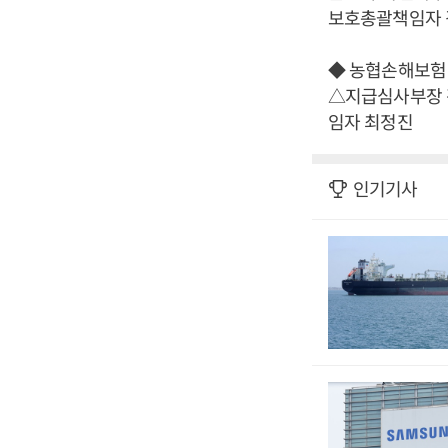
보호총괄책임자
◆ 농협손해보험
△지급심사부장 
임자 최정진
인기기사