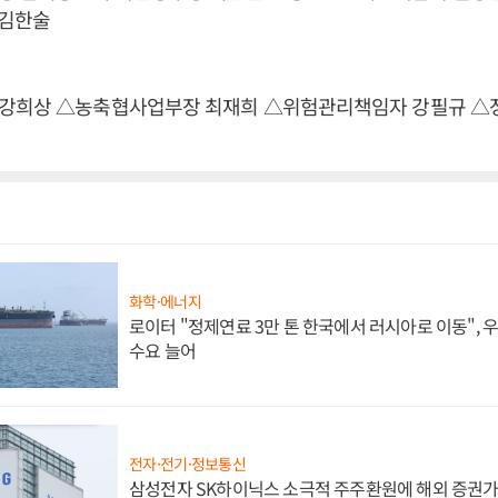
 김한술
강희상 △농축협사업부장 최재희 △위험관리책임자 강필규 
화학·에너지
로이터 "정제연료 3만 톤 한국에서 러시아로 이동",
수요 늘어
전자·전기·정보통신
삼성전자 SK하이닉스 소극적 주주환원에 해외 증권가 