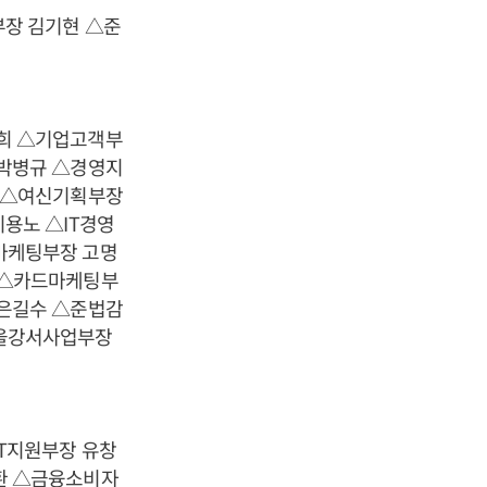
장 김기현 △준
희 △기업고객부
박병규 △경영지
 △여신기획부장
용노 △IT경영
마케팅부장 고명
 △카드마케팅부
은길수 △준법감
서울강서사업부장
T지원부장 유창
환 △금융소비자