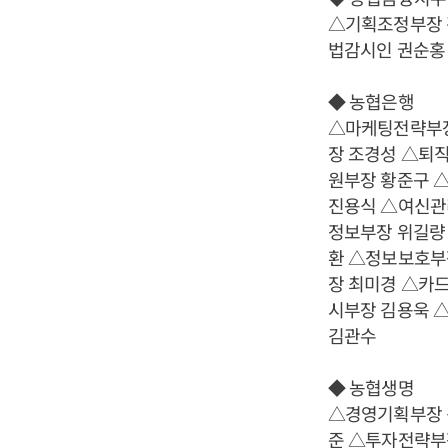
△기획조정부장 
법감시인 권순홍
◆ 농협은행
△마케팅전략부장
장 조경성 △퇴
원부장 황준구 
진용식 △여신관
정보부장 위길량
환 △정보보호부
장 최미경 △카
시부장 김용욱 
김관수
◆ 농협생명
△경영기획부장 
준 △투자전략부