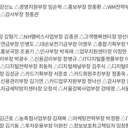
강신노 △경영지원부장 임순혁 △홍보부장 장종환 △WM전략부
 △감사부장 정종관
 김형기 △NH멤버스사업부장 김종권 △고객행복센터장 양선
직연금부장 민병도 △대손보전기금부장 이영우 △종합기획부장 
△홍보국장 조용기 △인사부장 박옥래 △업무지원센터장 이정한
리부장 박광수 △신용감리부장 정병규 △IT디지털플랫폼부장 이
 △디지털전략부장 최동하 △디지털채널부장 김주식 △디지털
장 김성균 △카드기획부장 서준호 △카드회원추진부장 정종욱
드신용관리부장 김기연 △카드업무지원부장 정낙선 △감사부장 
△자금세탁방지센터장 오정석 △서울강북사업부장 강태영 △
김근호 △농축협사업부장 김재복 △마케팅전략부장 박정환 △I
장 김기동 △투자운용부장 이완진 △정보보호최고책임자 임창