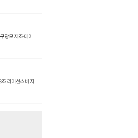
화, 구광모 제조·데이
.3조 라이선스비 지