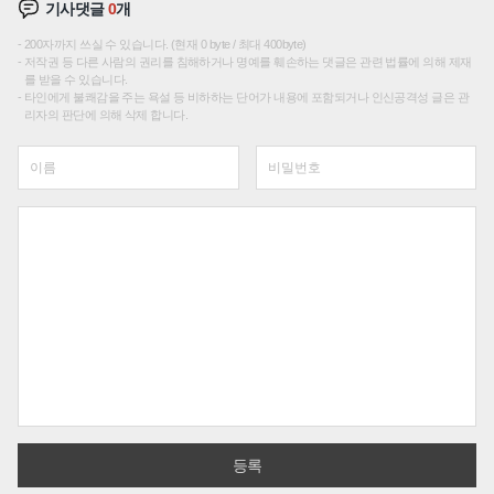
기사댓글
0
개
200자까지 쓰실 수 있습니다. (현재 0 byte / 최대 400byte)
저작권 등 다른 사람의 권리를 침해하거나 명예를 훼손하는 댓글은 관련 법률에 의해 제재
를 받을 수 있습니다.
타인에게 불쾌감을 주는 욕설 등 비하하는 단어가 내용에 포함되거나 인신공격성 글은 관
리자의 판단에 의해 삭제 합니다.