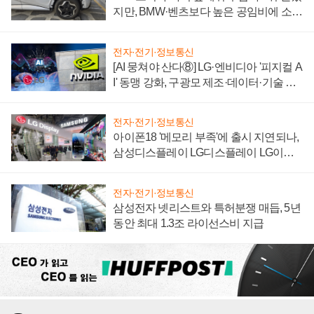
지만, BMW·벤츠보다 높은 공임비에 소비
자 불만 폭발
전자·전기·정보통신
[AI 뭉쳐야 산다⑧] LG·엔비디아 '피지컬 A
I' 동맹 강화, 구광모 제조·데이터·기술 결
집해 종합 로보틱스 기업으로
전자·전기·정보통신
아이폰18 '메모리 부족'에 출시 지연되나,
삼성디스플레이 LG디스플레이 LG이노
텍 '탈애플' 수익 다각화 속도
전자·전기·정보통신
삼성전자 넷리스트와 특허분쟁 매듭, 5년
동안 최대 1.3조 라이선스비 지급