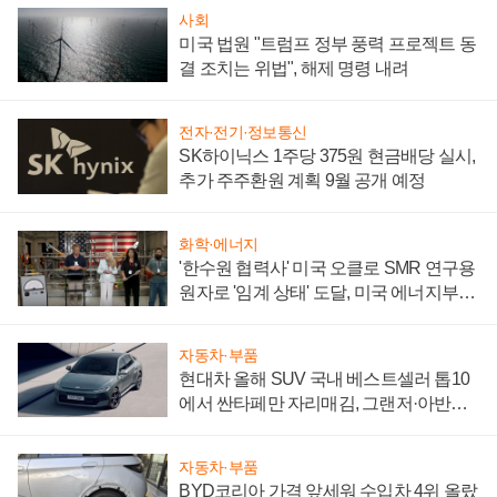
사회
미국 법원 "트럼프 정부 풍력 프로젝트 동
결 조치는 위법", 해제 명령 내려
전자·전기·정보통신
SK하이닉스 1주당 375원 현금배당 실시,
추가 주주환원 계획 9월 공개 예정
화학·에너지
'한수원 협력사' 미국 오클로 SMR 연구용
원자로 '임계 상태' 도달, 미국 에너지부
"중요한 이정표"
자동차·부품
현대차 올해 SUV 국내 베스트셀러 톱10
에서 싼타페만 자리매김, 그랜저·아반떼
'세단 쌍끌이'로 내수 방어
자동차·부품
BYD코리아 가격 앞세워 수입차 4위 올랐