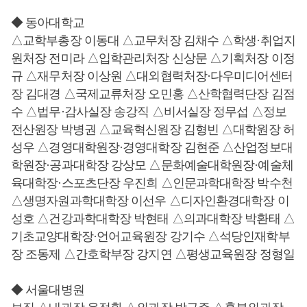
◆ 동아대학교
△교학부총장 이동대 △교무처장 김채수 △학생·취업지
원처장 전미라 △입학관리처장 신상문 △기획처장 이정
규 △재무처장 이상원 △대외협력처장·다우미디어센터
장 김대경 △국제교류처장 오민홍 △산학협력단장 김점
수 △법무·감사실장 송강직 △비서실장 정무섭 △정보
전산원장 박병권 △교육혁신원장 김형빈 △대학원장 허
성우 △경영대학원장·경영대학장 김현준 △산업정보대
학원장·공과대학장 강상모 △문화예술대학원장·예술체
육대학장·스포츠단장 우진희 △인문과학대학장 박수천
△생명자원과학대학장 이선우 △디자인환경대학장 이
성호 △건강과학대학장 박현태 △의과대학장 박환태 △
기초교양대학장·언어교육원장 강기수 △석당인재학부
장 조동제 △간호학부장 강지연 △평생교육원장 정형일
◆ 서울대병원