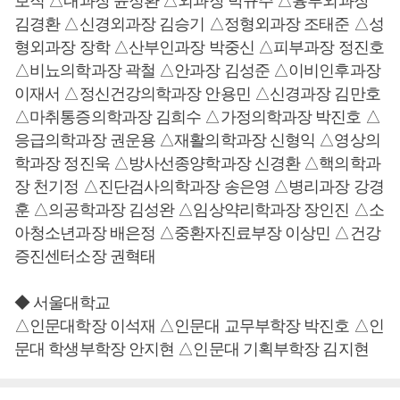
보직 △내과장 윤정환 △외과장 박규주 △흉부외과장
김경환 △신경외과장 김승기 △정형외과장 조태준 △성
형외과장 장학 △산부인과장 박중신 △피부과장 정진호
△비뇨의학과장 곽철 △안과장 김성준 △이비인후과장
이재서 △정신건강의학과장 안용민 △신경과장 김만호
△마취통증의학과장 김희수 △가정의학과장 박진호 △
응급의학과장 권운용 △재활의학과장 신형익 △영상의
학과장 정진욱 △방사선종양학과장 신경환 △핵의학과
장 천기정 △진단검사의학과장 송은영 △병리과장 강경
훈 △의공학과장 김성완 △임상약리학과장 장인진 △소
아청소년과장 배은정 △중환자진료부장 이상민 △건강
증진센터소장 권혁태
◆ 서울대학교
△인문대학장 이석재 △인문대 교무부학장 박진호 △인
문대 학생부학장 안지현 △인문대 기획부학장 김지현