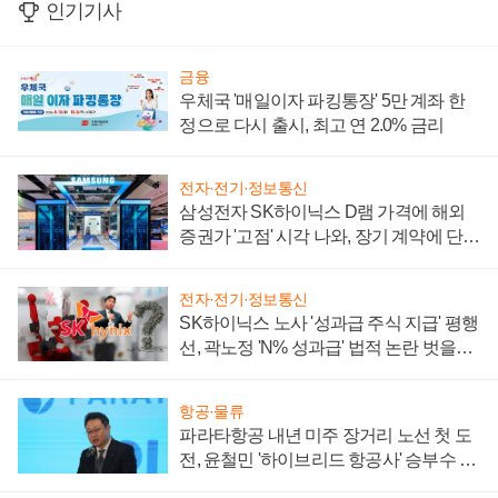
인기기사
금융
우체국 '매일이자 파킹통장' 5만 계좌 한
정으로 다시 출시, 최고 연 2.0% 금리
전자·전기·정보통신
삼성전자 SK하이닉스 D램 가격에 해외
증권가 '고점' 시각 나와, 장기 계약에 단점
부각
전자·전기·정보통신
SK하이닉스 노사 '성과급 주식 지급' 평행
선, 곽노정 'N% 성과급' 법적 논란 벗을지
주목
항공·물류
파라타항공 내년 미주 장거리 노선 첫 도
전, 윤철민 '하이브리드 항공사' 승부수 통
할까