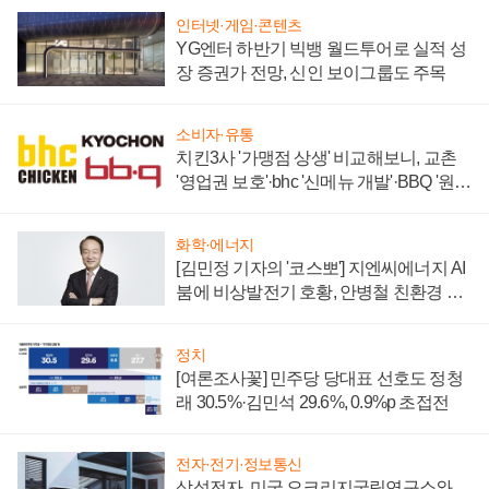
인터넷·게임·콘텐츠
YG엔터 하반기 빅뱅 월드투어로 실적 성
장 증권가 전망, 신인 보이그룹도 주목
소비자·유통
치킨3사 '가맹점 상생' 비교해보니, 교촌
'영업권 보호'·bhc '신메뉴 개발'·BBQ '원가
부담'
화학·에너지
[김민정 기자의 '코스뽀'] 지엔씨에너지 AI
붐에 비상발전기 호황, 안병철 친환경 에
너지 발전전문기업 향한다
정치
[여론조사꽃] 민주당 당대표 선호도 정청
래 30.5%·김민석 29.6%, 0.9%p 초접전
전자·전기·정보통신
삼성전자, 미국 오크리지국립연구소와