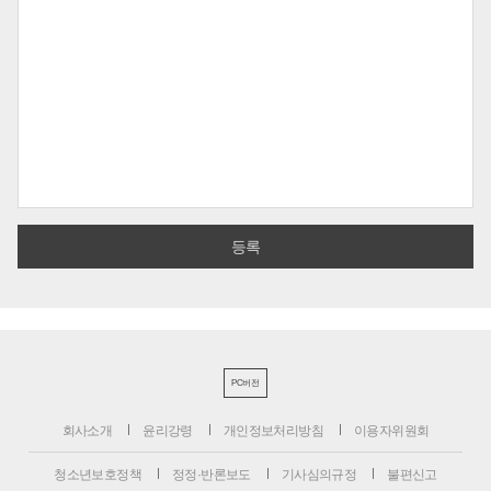
PC버전
회사소개
윤리강령
개인정보처리방침
이용자위원회
청소년보호정책
정정·반론보도
기사심의규정
불편신고