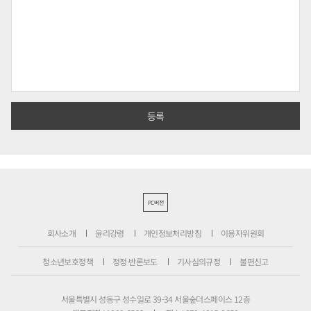
PC버전
회사소개
윤리강령
개인정보처리방침
이용자위원회
청소년보호정책
정정·반론보도
기사심의규정
불편신고
서울특별시 성동구 성수일로 39-34 서울숲더스페이스 12층