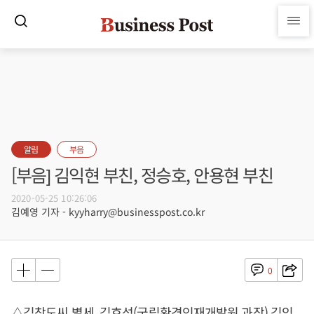
알림
부음
[부음] 김익현 부친, 정승호, 안용현 부친
2020-05-25 10:26:06
김예영 기자 - kyyharry@businesspost.co.kr
0
△김창도씨 별세, 김효석(국립환경인재개발원 과장) 김익