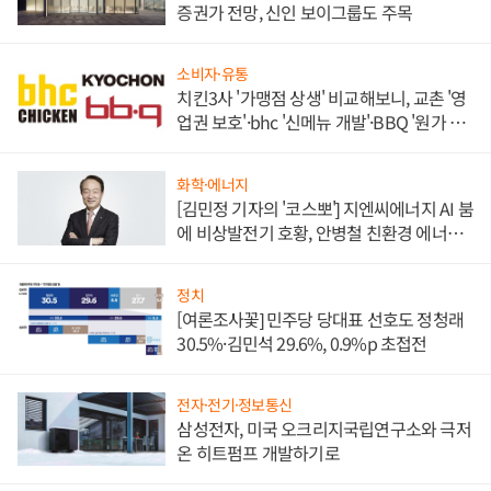
증권가 전망, 신인 보이그룹도 주목
소비자·유통
치킨3사 '가맹점 상생' 비교해보니, 교촌 '영
업권 보호'·bhc '신메뉴 개발'·BBQ '원가 부
담'
화학·에너지
[김민정 기자의 '코스뽀'] 지엔씨에너지 AI 붐
에 비상발전기 호황, 안병철 친환경 에너지
발전전문기업 향한다
정치
[여론조사꽃] 민주당 당대표 선호도 정청래
30.5%·김민석 29.6%, 0.9%p 초접전
전자·전기·정보통신
삼성전자, 미국 오크리지국립연구소와 극저
온 히트펌프 개발하기로