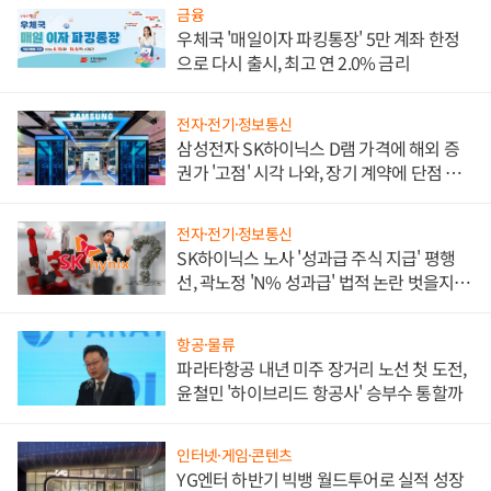
금융
우체국 '매일이자 파킹통장' 5만 계좌 한정
으로 다시 출시, 최고 연 2.0% 금리
전자·전기·정보통신
삼성전자 SK하이닉스 D램 가격에 해외 증
권가 '고점' 시각 나와, 장기 계약에 단점 부
각
전자·전기·정보통신
SK하이닉스 노사 '성과급 주식 지급' 평행
선, 곽노정 'N% 성과급' 법적 논란 벗을지 주
목
항공·물류
파라타항공 내년 미주 장거리 노선 첫 도전,
윤철민 '하이브리드 항공사' 승부수 통할까
인터넷·게임·콘텐츠
YG엔터 하반기 빅뱅 월드투어로 실적 성장