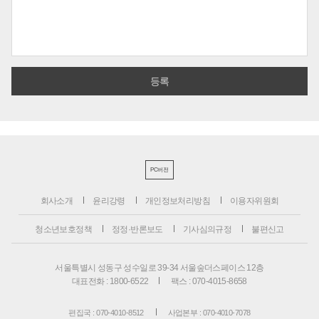
PC버전
회사소개
윤리강령
개인정보처리방침
이용자위원회
청소년보호정책
정정·반론보도
기사심의규정
불편신고
서울특별시 성동구 성수일로 39-34 서울숲더스페이스 12층
대표전화 : 1800-6522
팩스 : 070-4015-8658
편집국 : 070-4010-8512
사업본부 : 070-4010-7078