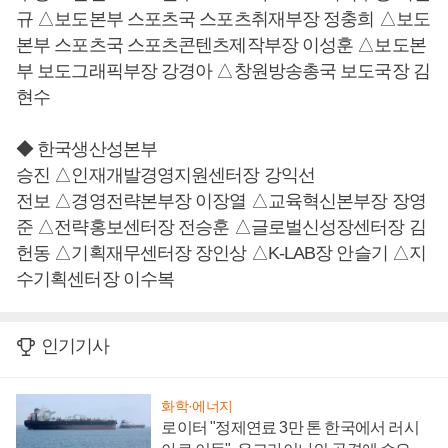
규 △보도본부 스포츠국 스포츠취재부장 정충희 △보도
본부 스포츠국 스포츠콘텐츠제작부장 이성훈 △보도본
부 보도그래픽부장 강경아 △창원방송총국 보도국장 김
현수
◆ 한국생산성본부
승진 △인재개발경영지원센터장 강익선
전보 △경영전략본부장 이장열 △교육혁신본부장 장영
준 △전략홍보센터장 전승훈 △글로벌신성장센터장 김
헌동 △기획재무센터장 장인상 △K-LAB장 안슬기 △지
수기획센터장 이수복
인기기사
화학·에너지
로이터 "정제연료 3만 톤 한국에서 러시