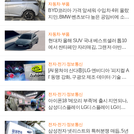
자동차·부품
BYD코리아 가격 앞세워 수입차 4위 올랐
지만, BMW·벤츠보다 높은 공임비에 소비
자 불만 폭발
자동차·부품
현대차 올해 SUV 국내 베스트셀러 톱10
에서 싼타페만 자리매김, 그랜저·아반떼
'세단 쌍끌이'로 내수 방어
전자·전기·정보통신
[AI 뭉쳐야 산다⑧] LG·엔비디아 '피지컬 A
I' 동맹 강화, 구광모 제조·데이터·기술 결
집해 종합 로보틱스 기업으로
전자·전기·정보통신
아이폰18 '메모리 부족'에 출시 지연되나,
삼성디스플레이 LG디스플레이 LG이노
텍 '탈애플' 수익 다각화 속도
전자·전기·정보통신
삼성전자 넷리스트와 특허분쟁 매듭, 5년