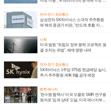
아로 이동", 우크라이나의 공격에 수요 늘
어
전자·전기·정보통신
삼성전자 SK하이닉스 소극적 주주환원
에 해외 증권가 비판, "반도체 호황 지속
성 의문"
사회
미국 법원 "트럼프 정부 풍력 프로젝트 동
결 조치는 위법", 해제 명령 내려
전자·전기·정보통신
SK하이닉스 1주당 375원 현금배당 실시,
추가 주주환원 계획 9월 공개 예정
화학·에너지
'한수원 협력사' 미국 오클로 SMR 연구용
원자로 '임계 상태' 도달, 미국 에너지부
"중요한 이정표"