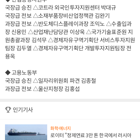
국장급 승진 △코트라 외국인투자지원센터 박대규
국장급 전보 △소재부품장비산업정책관 김완기
과장급 전보 △반도체디스플레이과장 조익노 △수출입과
장 신용민 △산업재난담당관 이상욱 △국가기술표준원 지
원총괄과장 김석무 △경제자유구역기획단 서비스투자지원
팀장 김두열 △경제자유구역기획단 개발투자지원팀장 전
용옥
◆ 고용노동부
국장급 승진 △일자리위원회 파견 김종철
과장급 전보 △울산지청장 김홍섭
인기기사
화학·에너지
로이터 "정제연료 3만 톤 한국에서 러시아