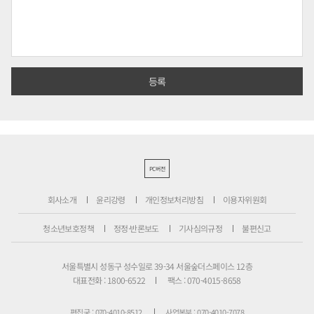
PC버전
회사소개
윤리강령
개인정보처리방침
이용자위원회
청소년보호정책
정정·반론보도
기사심의규정
불편신고
서울특별시 성동구 성수일로 39-34 서울숲더스페이스 12층
대표전화 : 1800-6522
팩스 : 070-4015-8658
편집국 : 070-4010-8512
사업본부 : 070-4010-7078