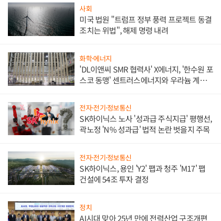
사회
미국 법원 "트럼프 정부 풍력 프로젝트 동결
조치는 위법", 해제 명령 내려
화학·에너지
'DL이앤씨 SMR 협력사' X에너지, '한수원 포
스코 동맹' 센트러스에너지와 우라늄 계약
체결
전자·전기·정보통신
SK하이닉스 노사 '성과급 주식지급' 평행선,
곽노정 'N% 성과급' 법적 논란 벗을지 주목
전자·전기·정보통신
SK하이닉스, 용인 'Y2' 팹과 청주 'M17' 팹
건설에 54조 투자 결정
정치
AI시대 맞아 25년 만에 전력산업 구조개편