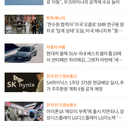
로 이동", 우크라이나의 공격에 수요 늘어
화학·에너지
'한수원 협력사' 미국 오클로 SMR 연구용 원
자로 '임계 상태' 도달, 미국 에너지부 "중요
한 이정표"
자동차·부품
현대차 올해 SUV 국내 베스트셀러 톱10에
서 싼타페만 자리매김, 그랜저·아반떼 '세단
쌍끌이'로 내수 방어
전자·전기·정보통신
SK하이닉스 1주당 375원 현금배당 실시, 추
가 주주환원 계획 9월 공개 예정
전자·전기·정보통신
아이폰18 '메모리 부족'에 출시 지연되나, 삼
성디스플레이 LG디스플레이 LG이노텍 '탈
애플' 수익 다각화 속도