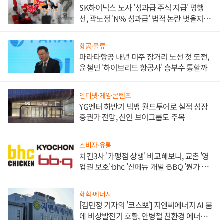
SK하이닉스 노사 '성과급 주식 지급' 평행
선, 곽노정 'N% 성과급' 법적 논란 벗을지 주
목
항공·물류
파라타항공 내년 미주 장거리 노선 첫 도전,
윤철민 '하이브리드 항공사' 승부수 통할까
인터넷·게임·콘텐츠
YG엔터 하반기 빅뱅 월드투어로 실적 성장
증권가 전망, 신인 보이그룹도 주목
소비자·유통
치킨3사 '가맹점 상생' 비교해보니, 교촌 '영
업권 보호'·bhc '신메뉴 개발'·BBQ '원가 부
담'
화학·에너지
[김민정 기자의 '코스뽀'] 지엔씨에너지 AI 붐
에 비상발전기 호황, 안병철 친환경 에너지