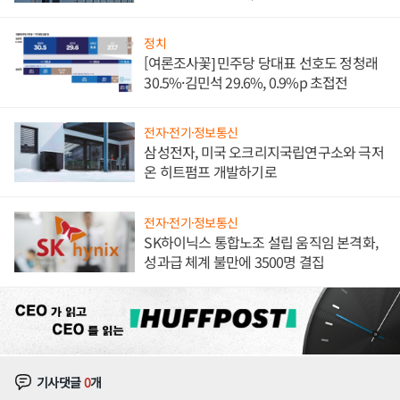
발전전문기업 향한다
정치
[여론조사꽃] 민주당 당대표 선호도 정청래
30.5%·김민석 29.6%, 0.9%p 초접전
전자·전기·정보통신
삼성전자, 미국 오크리지국립연구소와 극저
온 히트펌프 개발하기로
전자·전기·정보통신
SK하이닉스 통합노조 설립 움직임 본격화,
성과급 체계 불만에 3500명 결집
기사댓글
0
개