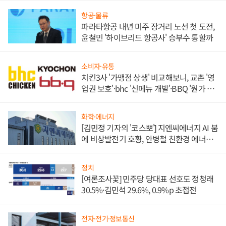
항공·물류
파라타항공 내년 미주 장거리 노선 첫 도전,
윤철민 '하이브리드 항공사' 승부수 통할까
소비자·유통
치킨3사 '가맹점 상생' 비교해보니, 교촌 '영
업권 보호'·bhc '신메뉴 개발'·BBQ '원가 부
담'
화학·에너지
[김민정 기자의 '코스뽀'] 지엔씨에너지 AI 붐
에 비상발전기 호황, 안병철 친환경 에너지
발전전문기업 향한다
정치
[여론조사꽃] 민주당 당대표 선호도 정청래
30.5%·김민석 29.6%, 0.9%p 초접전
전자·전기·정보통신