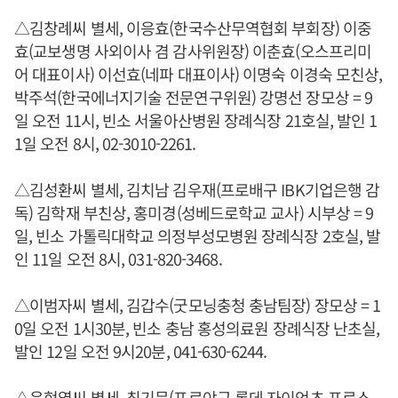
△김창례씨 별세, 이응효(한국수산무역협회 부회장) 이중
효(교보생명 사외이사 겸 감사위원장) 이춘효(오스프리미
어 대표이사) 이선효(네파 대표이사) 이명숙 이경숙 모친상,
박주석(한국에너지기술 전문연구위원) 강명선 장모상 = 9
일 오전 11시, 빈소 서울아산병원 장례식장 21호실, 발인 1
1일 오전 8시, 02-3010-2261.
△김성환씨 별세, 김치남 김우재(프로배구 IBK기업은행 감
독) 김학재 부친상, 홍미경(성베드로학교 교사) 시부상 = 9
일, 빈소 가톨릭대학교 의정부성모병원 장례식장 2호실, 발
인 11일 오전 8시, 031-820-3468.
△이범자씨 별세, 김갑수(굿모닝충청 충남팀장) 장모상 = 1
0일 오전 1시30분, 빈소 충남 홍성의료원 장례식장 난초실,
발인 12일 오전 9시20분, 041-630-6244.
△윤현엽씨 별세, 최기문(프로야구 롯데 자이언츠 프로스