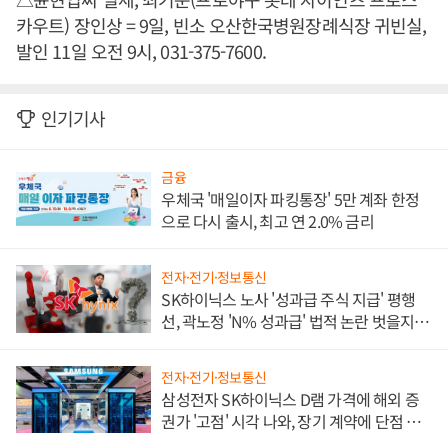
카우트) 장인상 = 9일, 빈소 오산한국병원장례식장 귀빈실,
발인 11일 오전 9시, 031-375-7600.
인기기사
금융
우체국 '매일이자 파킹통장' 5만 계좌 한정
으로 다시 출시, 최고 연 2.0% 금리
전자·전기·정보통신
SK하이닉스 노사 '성과급 주식 지급' 평행
선, 곽노정 'N% 성과급' 법적 논란 벗을지 주
목
전자·전기·정보통신
삼성전자 SK하이닉스 D램 가격에 해외 증
권가 '고점' 시각 나와, 장기 계약에 단점 부
각