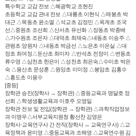
특수학교 교감 전보 △혜광학교 조현진
초등학교 교감 관내 전보 △대룡초 이현식 △매봉초 박
대근 △목동초 윤소열 △석교초 김정민 △옥계초 조국
선△중원초 조선희 △산서초 유선화 △장동초 박종배
△가수원초 조은자 △대덕초 최재숙△내동초 이숭주 △
관평초 양원자 △내동초 박금선 △노은초 이은실 △대
정초 최여정△둔산초 최미자 △반석초 전정미 △변동초
류수영 △삼천초 한은이 △성천초 최은숙△수미초 박은
숙 △용산초 문성훈 △원앙초 이미정 △봉암초 김홍수
△흥도초 이용수
[중등]
장학관 승진(장학사 → 장학관) △중등교육과 명달호 정
선희 △학생생활교육과 이호주 오영일
장학관 전보 및 전입(장학관 → 장학관) △과학직업정보
과 이명우△서부교육지원청 황선찬 김영은
장학사·교육연구사 간 전직(장학사 ↔ 교육연구사) △교
육정책과 윤미영 △중등교육과 조해영 △교육연수원 김