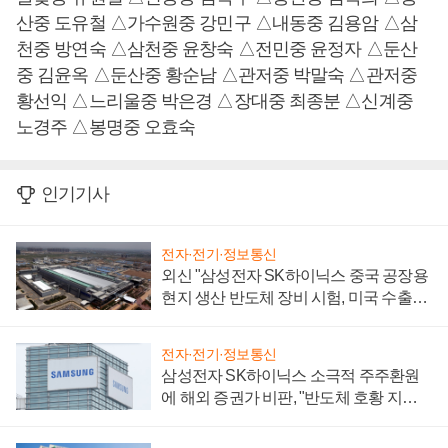
산중 도유철 △가수원중 강민구 △내동중 김용암 △삼
천중 방연숙 △삼천중 윤창숙 △전민중 윤정자 △둔산
중 김윤옥 △둔산중 황순남 △관저중 박말숙 △관저중
황선익 △느리울중 박은경 △장대중 최종분 △신계중
노경주 △봉명중 오효숙
인기기사
전자·전기·정보통신
외신 "삼성전자 SK하이닉스 중국 공장용
현지 생산 반도체 장비 시험, 미국 수출통
제 대비"
전자·전기·정보통신
삼성전자 SK하이닉스 소극적 주주환원
에 해외 증권가 비판, "반도체 호황 지속
성 의문"