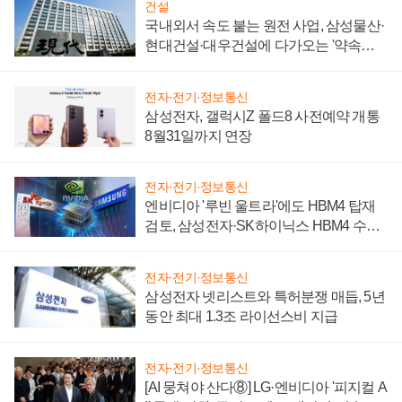
건설
국내외서 속도 붙는 원전 사업, 삼성물산·
현대건설·대우건설에 다가오는 '약속의
시간'
전자·전기·정보통신
삼성전자, 갤럭시Z 폴드8 사전예약 개통
8월31일까지 연장
전자·전기·정보통신
엔비디아 '루빈 울트라'에도 HBM4 탑재
검토, 삼성전자·SK하이닉스 HBM4 수율
에 주도권 갈린다
전자·전기·정보통신
삼성전자 넷리스트와 특허분쟁 매듭, 5년
동안 최대 1.3조 라이선스비 지급
전자·전기·정보통신
[AI 뭉쳐야 산다⑧] LG·엔비디아 '피지컬 A