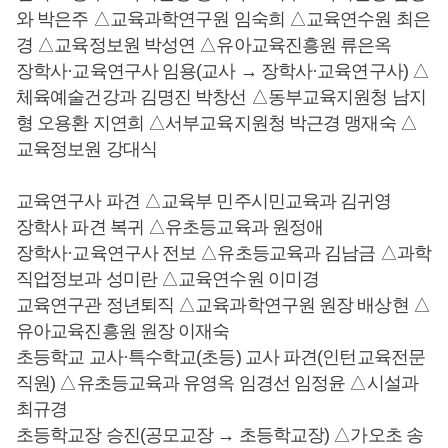
와 박은주 △교육과학연구원 임숙희 △교육연수원 최은
경 △교육정보원 박성연 △유아교육진흥원 류은옥
장학사·교육연구사 임용(교사 → 장학사·교육연구사) △
체육예술건강과 김명진 박창선 △동부교육지원청 남지
형 오용환 지연희 △서부교육지원청 박근경 맹재숙 △
교육정보원 강대식
교육연구사 파견 △교육부 민주시민교육과 김귀영
장학사 파견 복귀 △유초등교육과 원정애
장학사·교육연구사 전보 △유초등교육과 김남금 △과학
직업정보과 성미란 △교육연수원 이미경
교육연구관 정년퇴직 △교육과학연구원 원장 배상현 △
유아교육진흥원 원장 이재숙
초등학교 교사·특수학교(초등) 교사 파견(인턴교육전문
직원) △유초등교육과 유영옥 임경선 임정윤 △시설과
최규경
초등학교장 승진(공모교장 → 초등학교장) △가오초 송