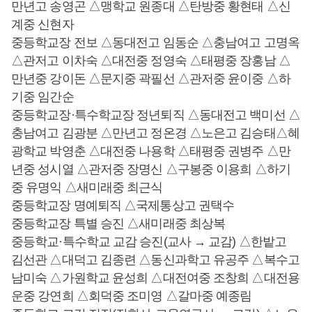
만년고 송영곤 △맹학교 원종대 △탄방중 황현태 △신
계중 신현자
중등학교장 전보 △동대전고 임동순 △충남여고 고명옥
△관저고 이차숙 △대전중 정영숙 △태평중 장홍남 △
만년중 강이돈 △문지중 곽필선 △관저중 윤이중 △하
기중 임간순
중등학교장·특수학교장 정년퇴직 △동대전고 백미선 △
충남여고 김광분 △만년고 정온경 △노은고 김승태△혜
광학교 박영춘 △대전중 나용학 △태평중 권병주 △만
년중 성시열 △관저중 장명신 △구봉중 이용희 △하기
중 유명익 △새미래중 최근식
중등학교장 명예퇴직 △국제통상고 권택수
중등학교장 특별 승진 △새미래중 최상복
중등학교·특수학교 교감 승진(교사 → 교감) △한밭고
김선관 △대덕고 김종련 △동신과학고 유공주 △복수고
남미숙 △가원학교 윤성희 △대전여중 조창희 △대전용
운중 강연희 △회덕중 조미영 △갈마중 예종림