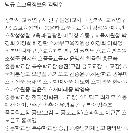
남규 △교육정보원 김택수
장학사·교육연구사 신규 임용(교사 → 장학사·교육연구
사) △교육정책과 송은하 △중등교육과 김정원 여운관
△학생생활교육과 김광환 이희경 △동부교육지원청 박
경희 이정희 배경란 △서부교육지원청 이경희 이화영
장봉익 나태규 △교육과학연구원 권혁남 △교육연수원
조성준 원지연 △중등교육과 윤명선 천용현 홍문숙
중등학교장·특수학교장 승진(교감·공모교장 → 교장) △
국제통상고 오명섭 △가오고 김종윤 △혜광학교 권우미
△동신중 명재덕 △문화여자중 이도화 △회덕중 한재원
△가수원중 김윤희 △새미래중 박양숙
중등학교장 전직(장학관 → 교장) △대덕고 최재모 △동
대전중 이근주 △송촌중 유영길 △구봉중 양수조
중등학교장 공모(교감 → 공모교장) △과학고 이근준 △
노은고 홍석영
중등학교장·특수학교장 중임 △충남기계공고 황의만 △