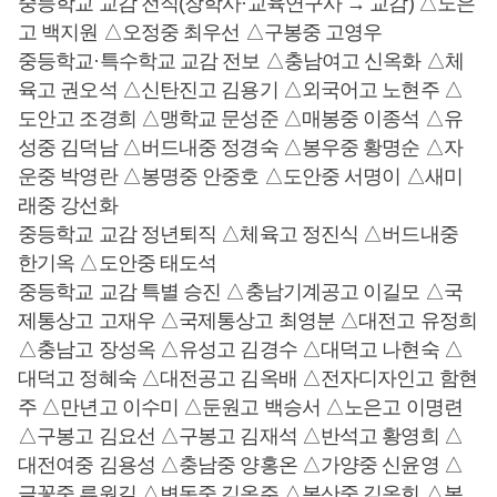
중등학교 교감 전직(장학사·교육연구사 → 교감) △노은
고 백지원 △오정중 최우선 △구봉중 고영우
중등학교·특수학교 교감 전보 △충남여고 신옥화 △체
육고 권오석 △신탄진고 김용기 △외국어고 노현주 △
도안고 조경희 △맹학교 문성준 △매봉중 이종석 △유
성중 김덕남 △버드내중 정경숙 △봉우중 황명순 △자
운중 박영란 △봉명중 안중호 △도안중 서명이 △새미
래중 강선화
중등학교 교감 정년퇴직 △체육고 정진식 △버드내중
한기옥 △도안중 태도석
중등학교 교감 특별 승진 △충남기계공고 이길모 △국
제통상고 고재우 △국제통상고 최영분 △대전고 유정희
△충남고 장성옥 △유성고 김경수 △대덕고 나현숙 △
대덕고 정혜숙 △대전공고 김옥배 △전자디자인고 함현
주 △만년고 이수미 △둔원고 백승서 △노은고 이명련
△구봉고 김요선 △구봉고 김재석 △반석고 황영희 △
대전여중 김용성 △충남중 양홍온 △가양중 신윤영 △
글꽃중 류원길 △변동중 김옥주 △봉산중 김옥희 △봉