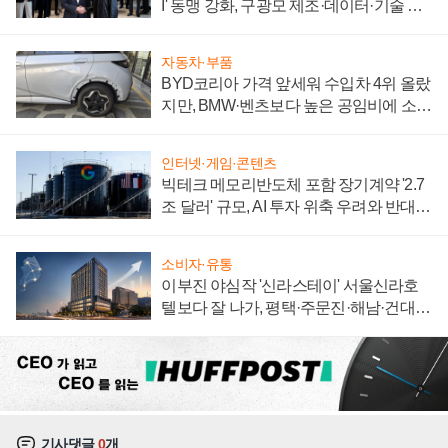
I' 동맹 강화, 구광모 제조·데이터·기술 결
집해 종합 로보틱스 기업으로
자동차·부품
BYD코리아 가격 앞세워 수입차 4위 올랐
지만, BMW·벤츠보다 높은 공임비에 소비
자 불만 폭발
인터넷·게임·콘텐츠
빅테크 메모리반도체 포함 장기계약 '2.7
조 달러' 규모, AI 투자 위축 우려와 반대
신호
소비자·유통
이부진 야심작 '신라스테이' 서울신라호
텔보다 잘 나가, 평택·주문진·해남·건대로
성장판 더 넓힌다
기사댓글
0
개