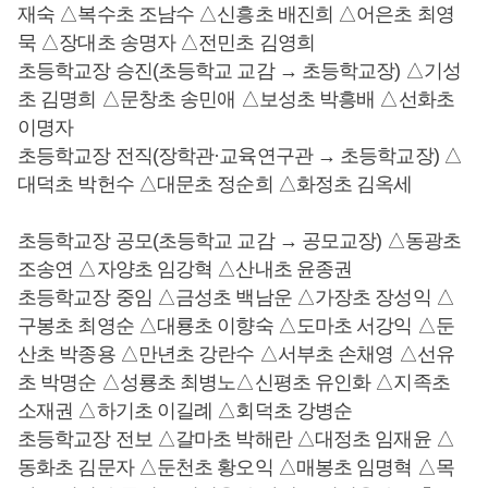
재숙 △복수초 조남수 △신흥초 배진희 △어은초 최영
묵 △장대초 송명자 △전민초 김영희
초등학교장 승진(초등학교 교감 → 초등학교장) △기성
초 김명희 △문창초 송민애 △보성초 박흥배 △선화초
이명자
초등학교장 전직(장학관·교육연구관 → 초등학교장) △
대덕초 박헌수 △대문초 정순희 △화정초 김옥세
초등학교장 공모(초등학교 교감 → 공모교장) △동광초
조송연 △자양초 임강혁 △산내초 윤종권
초등학교장 중임 △금성초 백남운 △가장초 장성익 △
구봉초 최영순 △대룡초 이향숙 △도마초 서강익 △둔
산초 박종용 △만년초 강란수 △서부초 손채영 △선유
초 박명순 △성룡초 최병노△신평초 유인화 △지족초
소재권 △하기초 이길례 △회덕초 강병순
초등학교장 전보 △갈마초 박해란 △대정초 임재윤 △
동화초 김문자 △둔천초 황오익 △매봉초 임명혁 △목