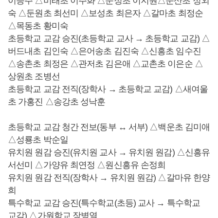
이승주 △비래초 이주화 △문정초 이지원△둔산초 정외
숙 △둔원초 최선미 △보성초 최은자 △갈마초 최정순
△목동초 황미숙
초등학교 교감 승진(초등학교 교사 → 초등학교 교감) △
버드내초 김인숙 △은어송초 김진숙 △신흥초 임수진
△송촌초 최정은 △관저초 김은애 △교촌초 이은순 △
상원초 조병선
초등학교 교감 전직(장학사 → 초등학교 교감) △새여울
초 가홍진 △송강초 성낙훈
초등학교 교감 청간 전보(동부 ↔ 서부) △백운초 김미애
△성룡초 박순일
유치원 원감 승진(유치원 교사 → 유치원 원감) △신흥유
서선미 △가양유 최연정 △원신흥유 손정희
유치원 원감 전직(장학사 → 유치원 원감) △갈마유 한양
희
특수학교 교감 승진(특수학교(초등) 교사 → 특수학교
교감) △가원학교 장병열