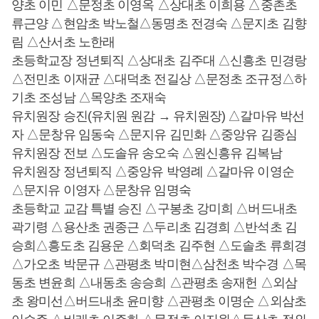
양초 이민 △문정초 이영옥 △상대초 이희용 △중촌초
류근양 △현암초 박노철△동명초 전경숙 △문지초 김향
림 △산서초 노한래
초등학교장 정년퇴직 △상대초 김주대 △신흥초 민경랑
△전민초 이재균 △대덕초 전길상 △문정초 조규정△하
기초 조성남 △목양초 조재숙
유치원장 승진(유치원 원감 → 유치원장) △갈마유 박선
자 △문창유 임동숙 △문지유 김민화 △중앙유 김종심
유치원장 전보 △도솔유 송오숙 △원신흥유 김복남
유치원장 정년퇴직 △중앙유 박영례 △갈마유 이영순
△문지유 이영자 △문창유 임명숙
초등학교 교감 특별 승진 △구봉초 강미희 △버드내초
곽기령 △용산초 권종근 △두리초 김경희 △반석초 김
승희△흥도초 김용운 △회덕초 김주현 △도솔초 류희경
△가오초 박문규 △관평초 박미현△삼천초 박수경 △목
동초 변윤희 △내동초 송승희 △관평초 송재헌 △외삼
초 왕미선△버드내초 윤미향 △관평초 이명순 △외삼초