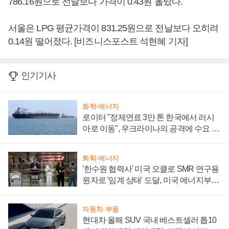
786.16원으로 전날보다 가격이 0.43원 올랐다.
서울은 LPG 평균가격이 831.25원으로 전날보다 오히려
0.14원 떨어졌다. [비즈니스포스트 석현혜 기자]
인기기사
화학·에너지
로이터 "정제연료 3만 톤 한국에서 러시
아로 이동", 우크라이나의 공격에 수요 늘
어
화학·에너지
'한수원 협력사' 미국 오클로 SMR 연구용
원자로 '임계 상태' 도달, 미국 에너지부
"중요한 이정표"
자동차·부품
현대차 올해 SUV 국내 베스트셀러 톱10