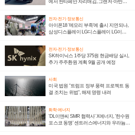
에서 싼타페만 자리매김, 그랜저·아반떼
'세단 쌍끌이'로 내수 방어
전자·전기·정보통신
아이폰18 '메모리 부족'에 출시 지연되나,
삼성디스플레이 LG디스플레이 LG이노
텍 '탈애플' 수익 다각화 속도
전자·전기·정보통신
SK하이닉스 1주당 375원 현금배당 실시,
추가 주주환원 계획 9월 공개 예정
사회
미국 법원 "트럼프 정부 풍력 프로젝트 동
결 조치는 위법", 해제 명령 내려
화학·에너지
'DL이앤씨 SMR 협력사' X에너지, '한수원
포스코 동맹' 센트러스에너지와 우라늄
계약 체결