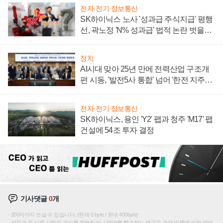
전자·전기·정보통신
SK하이닉스 노사 '성과급 주식지급' 평행
선, 곽노정 'N% 성과급' 법적 논란 벗을지
주목
정치
AI시대 맞아 25년 만에 전력산업 구조개
편 시동, '발전5사 통합' 넘어 '한전 지주사'
재편론도
전자·전기·정보통신
SK하이닉스, 용인 'Y2' 팹과 청주 'M17' 팹
건설에 54조 투자 결정
기사댓글
0
개
200자까지 쓰실 수 있습니다. (현재 0 byte / 최대 400byte)
저작권 등 다른 사람의 권리를 침해하거나 명예를 훼손하는 댓글은 관련 법률에 의해 제재