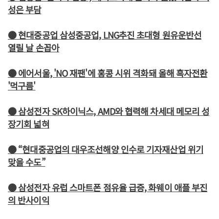
성은 부담
● 현대중공업 삼성중공업, LNG추진 초대형 원유운반선
열릴 날 손꼽아
● 에어서울, 'NO 재팬'에 홍콩 시위 격화돼 올해 흑자전환
'먹구름'
● 삼성전자 SK하이닉스, AMD와 협력해 차세대 메모리 성
장기회 넓혀
● “현대중공업의 대우조선해양 인수로 기자재산업 위기
맞을 수도”
● 삼성전자 유럽 스마트폰 점유율 급증, 화웨이 애플 부진
의 반사이익