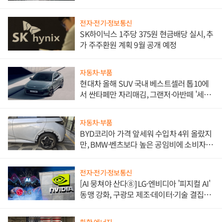
전자·전기·정보통신
SK하이닉스 1주당 375원 현금배당 실시, 추
가 주주환원 계획 9월 공개 예정
자동차·부품
현대차 올해 SUV 국내 베스트셀러 톱10에
서 싼타페만 자리매김, 그랜저·아반떼 '세단
쌍끌이'로 내수 방어
자동차·부품
BYD코리아 가격 앞세워 수입차 4위 올랐지
만, BMW·벤츠보다 높은 공임비에 소비자
불만 폭발
전자·전기·정보통신
[AI 뭉쳐야 산다⑧] LG·엔비디아 '피지컬 AI'
동맹 강화, 구광모 제조·데이터·기술 결집
해 종합 로보틱스 기업으로