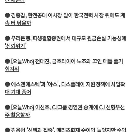
● 김종갑, 한전공대 이사장 맡아 한국전력 사장 뒤에도 계
속 터 닦을까
● 우리은행, 파생결합증권에서 대규모 원금손실 가능성에
'신뢰위기'
● [오늘Who] 전대진, 금호타이어 노조와 꼬인 매듭 풀기
힘겨워
● 에스앤에스텍'과 '야스', 디스플레이 지원정책에 사업확
대 기대 품어
● [오늘Who] 이선호, CJ그룹 경영권 승계에 CJ 신형우선
주 활용할까
● 김용범 '선택과 집중', 메리츠화재 순이익 늘었지만 수익