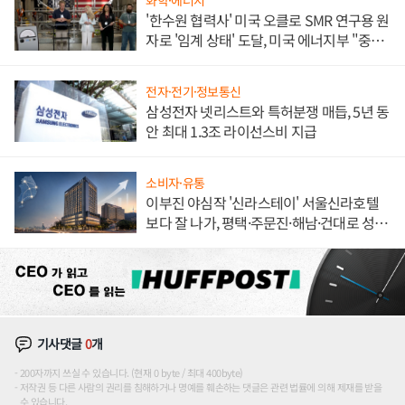
화학·에너지
'한수원 협력사' 미국 오클로 SMR 연구용 원
자로 '임계 상태' 도달, 미국 에너지부 "중요
한 이정표"
전자·전기·정보통신
삼성전자 넷리스트와 특허분쟁 매듭, 5년 동
안 최대 1.3조 라이선스비 지급
소비자·유통
이부진 야심작 '신라스테이' 서울신라호텔
보다 잘 나가, 평택·주문진·해남·건대로 성
장판 더 넓힌다
기사댓글
0
개
200자까지 쓰실 수 있습니다. (현재 0 byte / 최대 400byte)
저작권 등 다른 사람의 권리를 침해하거나 명예를 훼손하는 댓글은 관련 법률에 의해 제재를 받을
수 있습니다.