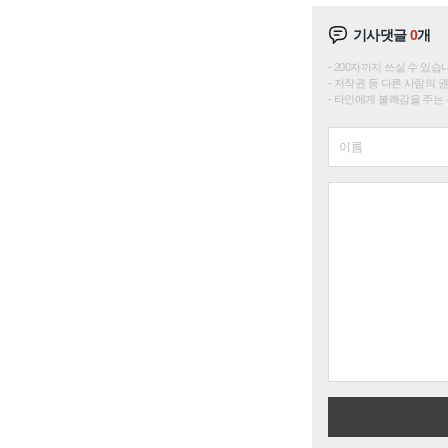
기사댓글
0
개
200자까지 쓰실 수 있습니다. 
저작권 등 다른 사람의 
타인에게 불쾌감을 주는 