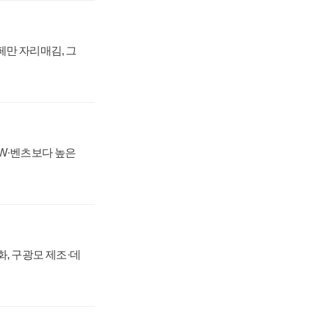
페만 자리매김, 그
MW·벤츠보다 높은
강화, 구광모 제조·데