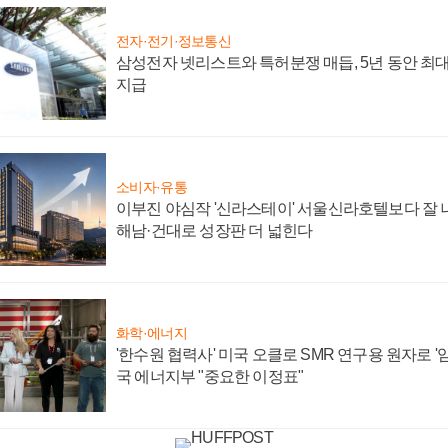
전자·전기·정보통신
삼성전자 넷리스트와 특허분쟁 매듭, 5년 동안 최대
지급
소비자·유통
이부진 야심작 '신라스테이' 서울신라호텔보다 잘 나
해남·건대로 성장판 더 넓힌다
화학·에너지
'한수원 협력사' 미국 오클로 SMR 연구용 원자로 '임
국 에너지부 "중요한 이정표"