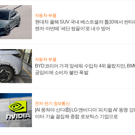
자동차·부품
현대차 올해 SUV 국내 베스트셀러 톱10에서 싼타
랜저·아반떼 '세단 쌍끌이'로 내수 방어
자동차·부품
BYD코리아 가격 앞세워 수입차 4위 올랐지만, B
공임비에 소비자 불만 폭발
전자·전기·정보통신
[AI 뭉쳐야 산다⑧] LG·엔비디아 '피지컬 AI' 동맹 
이터·기술 결집해 종합 로보틱스 기업으로