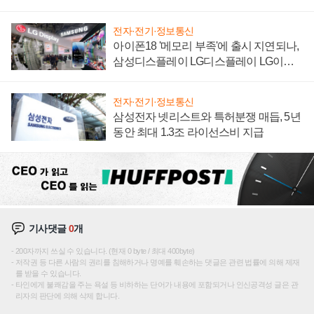
집해 종합 로보틱스 기업으로
전자·전기·정보통신
아이폰18 '메모리 부족'에 출시 지연되나,
삼성디스플레이 LG디스플레이 LG이노
텍 '탈애플' 수익 다각화 속도
전자·전기·정보통신
삼성전자 넷리스트와 특허분쟁 매듭, 5년
동안 최대 1.3조 라이선스비 지급
기사댓글
0
개
200자까지 쓰실 수 있습니다. (현재 0 byte / 최대 400byte)
저작권 등 다른 사람의 권리를 침해하거나 명예를 훼손하는 댓글은 관련 법률에 의해 제재
를 받을 수 있습니다.
타인에게 불쾌감을 주는 욕설 등 비하하는 단어가 내용에 포함되거나 인신공격성 글은 관
리자의 판단에 의해 삭제 합니다.