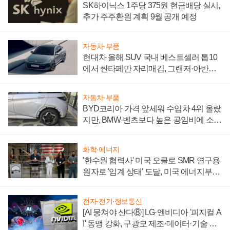
SK하이닉스 1주당 375원 현금배당 실시,
추가 주주환원 계획 9월 공개 예정
자동차·부품
현대차 올해 SUV 국내 베스트셀러 톱10
에서 싼타페만 자리매김, 그랜저·아반떼
'세단 쌍끌이'로 내수 방어
자동차·부품
BYD코리아 가격 앞세워 수입차 4위 올랐
지만, BMW·벤츠보다 높은 공임비에 소비
자 불만 폭발
화학·에너지
'한수원 협력사' 미국 오클로 SMR 연구용
원자로 '임계 상태' 도달, 미국 에너지부
"중요한 이정표"
전자·전기·정보통신
[AI 뭉쳐야 산다⑧] LG·엔비디아 '피지컬 A
I' 동맹 강화, 구광모 제조·데이터·기술 결