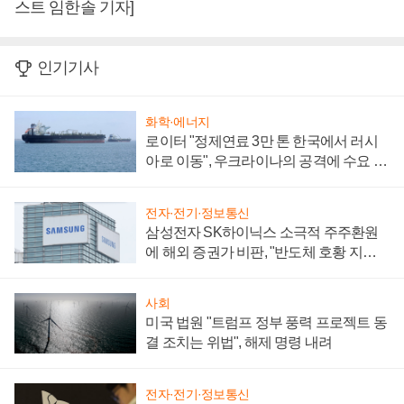
스트 임한솔 기자]
인기기사
화학·에너지
로이터 "정제연료 3만 톤 한국에서 러시
아로 이동", 우크라이나의 공격에 수요 늘
어
전자·전기·정보통신
삼성전자 SK하이닉스 소극적 주주환원
에 해외 증권가 비판, "반도체 호황 지속
성 의문"
사회
미국 법원 "트럼프 정부 풍력 프로젝트 동
결 조치는 위법", 해제 명령 내려
전자·전기·정보통신