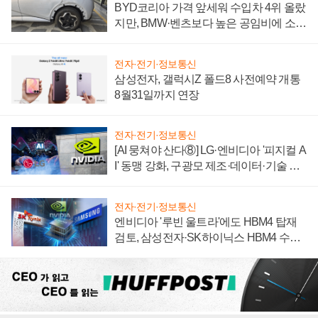
BYD코리아 가격 앞세워 수입차 4위 올랐
지만, BMW·벤츠보다 높은 공임비에 소비
자 불만 폭발
전자·전기·정보통신
삼성전자, 갤럭시Z 폴드8 사전예약 개통
8월31일까지 연장
전자·전기·정보통신
[AI 뭉쳐야 산다⑧] LG·엔비디아 '피지컬 A
I' 동맹 강화, 구광모 제조·데이터·기술 결
집해 종합 로보틱스 기업으로
전자·전기·정보통신
엔비디아 '루빈 울트라'에도 HBM4 탑재
검토, 삼성전자·SK하이닉스 HBM4 수율
에 주도권 갈린다