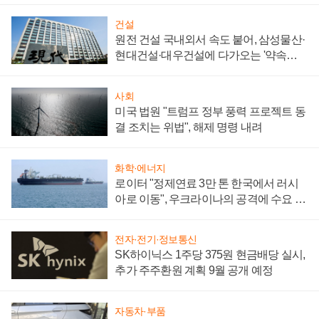
건설
원전 건설 국내외서 속도 붙어, 삼성물산·
현대건설·대우건설에 다가오는 '약속의
시간'
사회
미국 법원 "트럼프 정부 풍력 프로젝트 동
결 조치는 위법", 해제 명령 내려
화학·에너지
로이터 "정제연료 3만 톤 한국에서 러시
아로 이동", 우크라이나의 공격에 수요 늘
어
전자·전기·정보통신
SK하이닉스 1주당 375원 현금배당 실시,
추가 주주환원 계획 9월 공개 예정
자동차·부품