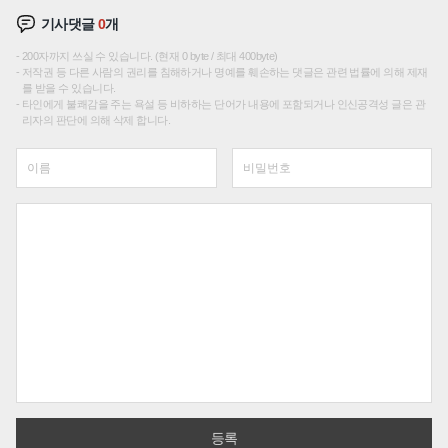
기사댓글
0
개
200자까지 쓰실 수 있습니다. (현재 0 byte / 최대 400byte)
저작권 등 다른 사람의 권리를 침해하거나 명예를 훼손하는 댓글은 관련 법률에 의해 제재
를 받을 수 있습니다.
타인에게 불쾌감을 주는 욕설 등 비하하는 단어가 내용에 포함되거나 인신공격성 글은 관
리자의 판단에 의해 삭제 합니다.