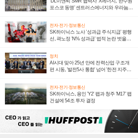
'DL이앤씨 SMR 협력사' X에너지, '한수원
포스코 동맹' 센트러스에너지와 우라늄
계약 체결
전자·전기·정보통신
SK하이닉스 노사 '성과급 주식지급' 평행
선, 곽노정 'N% 성과급' 법적 논란 벗을지
주목
정치
AI시대 맞아 25년 만에 전력산업 구조개
편 시동, '발전5사 통합' 넘어 '한전 지주사'
재편론도
전자·전기·정보통신
SK하이닉스, 용인 'Y2' 팹과 청주 'M17' 팹
건설에 54조 투자 결정