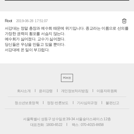
Root
2019-06-28 17:51:07
서강대는 정말 총장과 예수회 때문에 위기입니다. 종교라는 이름으로 선의를
가장한 권력의 횡포를 서슴지 않는다.
예수회가 싫어졌다. 교수가 싫어졌다.
당신들은 우상을 만들고 있을 뿐이다.
서강대에 온 일이 부끄럽다.
PC버전
회사소개
윤리강령
개인정보처리방침
이용자위원회
청소년보호정책
정정·반론보도
기사심의규정
불편신고
서울특별시 성동구 성수일로 39-34 서울숲더스페이스 12층
대표전화 : 1800-6522
팩스 : 070-4015-8658