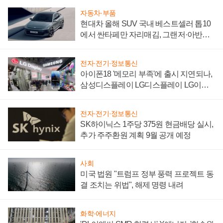
자동차·부품
현대차 올해 SUV 국내 베스트셀러 톱10
에서 싼타페만 자리매김, 그랜저·아반떼
'세단 쌍끌이'로 내수 방어
전자·전기·정보통신
아이폰18 '메모리 부족'에 출시 지연되나,
삼성디스플레이 LG디스플레이 LG이노
텍 '탈애플' 수익 다각화 속도
전자·전기·정보통신
SK하이닉스 1주당 375원 현금배당 실시,
추가 주주환원 계획 9월 공개 예정
사회
미국 법원 "트럼프 정부 풍력 프로젝트 동
결 조치는 위법", 해제 명령 내려
화학·에너지