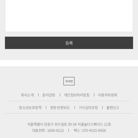
PC버전
회사소개
윤리강령
개인정보처리방침
이용자위원회
청소년보호정책
정정·반론보도
기사심의규정
불편신고
서울특별시 성동구 성수일로 39-34 서울숲더스페이스 12층
대표전화 : 1800-6522
팩스 : 070-4015-8658