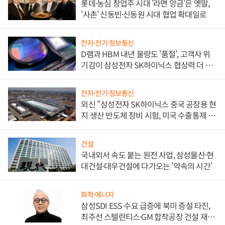
롯데·농심 창업주 시대 '라면 앙금'은 옛말,
'사촌' 신동빈·신동원 시대 협업 확대일로
전자·전기·정보통신
D램과 HBM 내년 물량도 '품절', 고객사 위
기감이 삼성전자 SK하이닉스 협상력 더 키
워
전자·전기·정보통신
외신 "삼성전자 SK하이닉스 중국 공장용 현
지 생산 반도체 장비 시험, 미국 수출통제 대
비"
건설
국내외서 속도 붙는 원전 사업, 삼성물산·현
대건설·대우건설에 다가오는 '약속의 시간'
화학·에너지
삼성SDI ESS 수요 급증에 북미 증설 타진,
최주선 스텔란티스·GM 합작공장 건설 재추