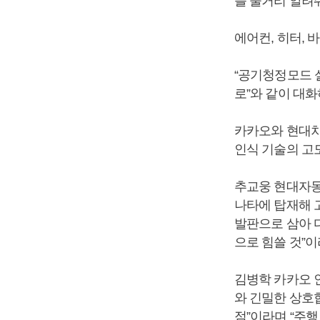
블 줄거리 알려
에어컨, 히터, 
“공기청정모드 실
로”와 같이 대
카카오와 현대차
인식 기술의 고
추교웅 현대자동
나타에 탑재해 
발판으로 삼아 
으로 힘쓸 것”이
김병학 카카오 
와 긴밀한 상호
점”이라며 “주행