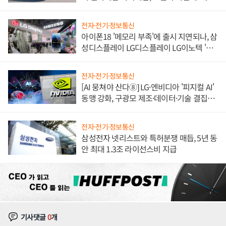
쌍끌이'로 내수 방어
전자·전기·정보통신
아이폰18 '메모리 부족'에 출시 지연되나, 삼
성디스플레이 LG디스플레이 LG이노텍 '탈
애플' 수익 다각화 속도
전자·전기·정보통신
[AI 뭉쳐야 산다⑧] LG·엔비디아 '피지컬 AI'
동맹 강화, 구광모 제조·데이터·기술 결집
해 종합 로보틱스 기업으로
전자·전기·정보통신
삼성전자 넷리스트와 특허분쟁 매듭, 5년 동
안 최대 1.3조 라이선스비 지급
기사댓글
0
개