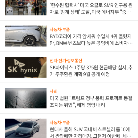
'한수원 협력사' 미국 오클로 SMR 연구용 원
자로 '임계 상태' 도달, 미국 에너지부 "중요
한 이정표"
자동차·부품
BYD코리아 가격 앞세워 수입차 4위 올랐지
만, BMW·벤츠보다 높은 공임비에 소비자
불만 폭발
전자·전기·정보통신
SK하이닉스 1주당 375원 현금배당 실시, 추
가 주주환원 계획 9월 공개 예정
사회
미국 법원 "트럼프 정부 풍력 프로젝트 동결
조치는 위법", 해제 명령 내려
자동차·부품
현대차 올해 SUV 국내 베스트셀러 톱10에
서 싼타페만 자리매김, 그랜저·아반떼 '세단