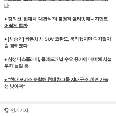
다
● 정의선, 현대차 '대관식'의 불청객 엘리엇매니지먼트
어떻게 할까
● [시승기] 쌍용차 새 SUV 코란도, 묵직했지만 디지털처
럼 경쾌했다
● 삼성디스플레이, 올레드패널 수요 증가에 대비해 시설
투자 늘릴 듯
● "현대모비스 분할해 현대차그룹 지배구조 개편 가능
성 낮아져"
인기기사