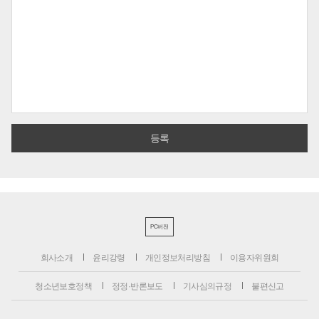
PC버전
회사소개
윤리강령
개인정보처리방침
이용자위원회
청소년보호정책
정정·반론보도
기사심의규정
불편신고