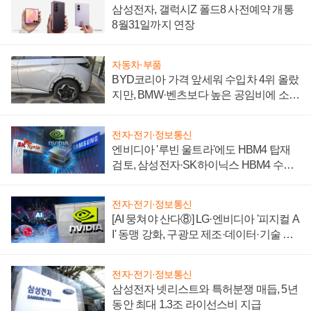
삼성전자, 갤럭시Z 폴드8 사전예약 개통
8월31일까지 연장
자동차·부품
BYD코리아 가격 앞세워 수입차 4위 올랐
지만, BMW·벤츠보다 높은 공임비에 소비
자 불만 폭발
전자·전기·정보통신
엔비디아 '루빈 울트라'에도 HBM4 탑재
검토, 삼성전자·SK하이닉스 HBM4 수율
에 주도권 갈린다
전자·전기·정보통신
[AI 뭉쳐야 산다⑧] LG·엔비디아 '피지컬 A
I' 동맹 강화, 구광모 제조·데이터·기술 결
집해 종합 로보틱스 기업으로
전자·전기·정보통신
삼성전자 넷리스트와 특허분쟁 매듭, 5년
동안 최대 1.3조 라이선스비 지급