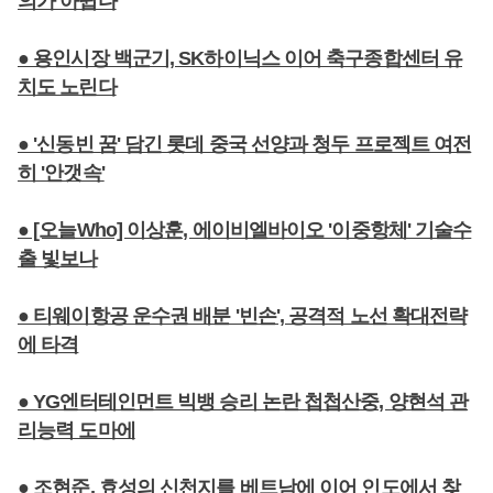
의가 아쉽다
● 용인시장 백군기, SK하이닉스 이어 축구종합센터 유
치도 노린다
● '신동빈 꿈' 담긴 롯데 중국 선양과 청두 프로젝트 여전
히 '안갯속'
● [오늘Who] 이상훈, 에이비엘바이오 '이중항체' 기술수
출 빛보나
● 티웨이항공 운수권 배분 '빈손', 공격적 노선 확대전략
에 타격
● YG엔터테인먼트 빅뱅 승리 논란 첩첩산중, 양현석 관
리능력 도마에
● 조현준, 효성의 신천지를 베트남에 이어 인도에서 찾