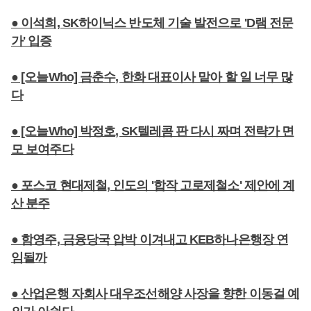
● 이석희, SK하이닉스 반도체 기술 발전으로 'D램 전문
가' 입증
● [오늘Who] 금춘수, 한화 대표이사 맡아 할 일 너무 많
다
● [오늘Who] 박정호, SK텔레콤 판 다시 짜며 전략가 면
모 보여주다
● 포스코 현대제철, 인도의 '합작 고로제철소' 제안에 계
산 분주
● 함영주, 금융당국 압박 이겨내고 KEB하나은행장 연
임될까
● 산업은행 자회사 대우조선해양 사장을 향한 이동걸 예