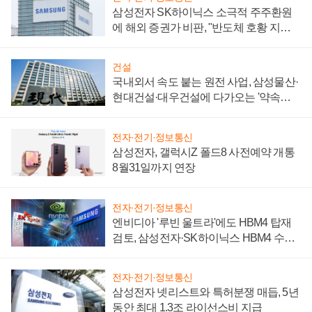
삼성전자 SK하이닉스 소극적 주주환원
에 해외 증권가 비판, "반도체 호황 지속
성 의문"
건설
국내외서 속도 붙는 원전 사업, 삼성물산·
현대건설·대우건설에 다가오는 '약속의
시간'
전자·전기·정보통신
삼성전자, 갤럭시Z 폴드8 사전예약 개통
8월31일까지 연장
전자·전기·정보통신
엔비디아 '루빈 울트라'에도 HBM4 탑재
검토, 삼성전자·SK하이닉스 HBM4 수율
에 주도권 갈린다
전자·전기·정보통신
삼성전자 넷리스트와 특허분쟁 매듭, 5년
동안 최대 1.3조 라이선스비 지급