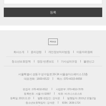
PC버전
회사소개
윤리강령
개인정보처리방침
이용자위원회
청소년보호정책
정정·반론보도
기사심의규정
불편신고
서울특별시 성동구 성수일로 39-34 서울숲더스페이스 12층
대표전화 : 1800-6522
팩스 : 070-4015-8658
편집국 : 070-4010-8512
사업본부 : 070-4010-7078
등록번호 : 서울 아 02897
제호 : 비즈니스포스트
등록일: 2013.11.13
발행·편집인 : 강석운
발행일자: 2013년 12월 2일
청소년보호책임자 : 강석운
ISSN : 2636-171X