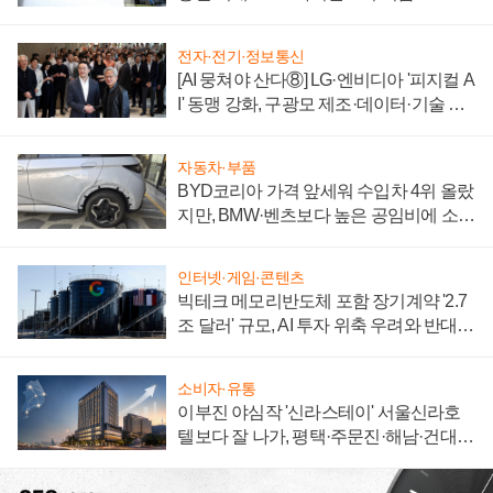
전자·전기·정보통신
[AI 뭉쳐야 산다⑧] LG·엔비디아 '피지컬 A
I' 동맹 강화, 구광모 제조·데이터·기술 결
집해 종합 로보틱스 기업으로
자동차·부품
BYD코리아 가격 앞세워 수입차 4위 올랐
지만, BMW·벤츠보다 높은 공임비에 소비
자 불만 폭발
인터넷·게임·콘텐츠
빅테크 메모리반도체 포함 장기계약 '2.7
조 달러' 규모, AI 투자 위축 우려와 반대
신호
소비자·유통
이부진 야심작 '신라스테이' 서울신라호
텔보다 잘 나가, 평택·주문진·해남·건대로
성장판 더 넓힌다