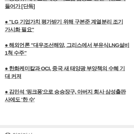
들어가 [단독]
● "LG 기업가치 평가받기 위해 구본준 계열분리 조기
가시화 필요"
● 해외언론 "대우조선해양, 그리스에서 부유식LNG설비
1척 수주"
● 한화케미칼과 OCI, 중국 새 태양광 부양책의 수혜 기
대 커져
● 김민석 '핑크퐁'으로 승승장구, 아버지 회사 삼성출판
사에도 '한 수'