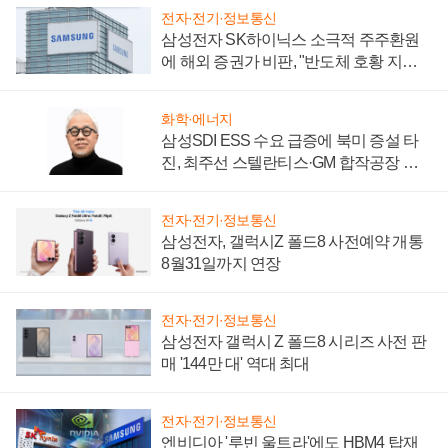
전자·전기·정보통신
삼성전자 SK하이닉스 소극적 주주환원
에 해외 증권가 비판, "반도체 호황 지속
성 의문"
화학·에너지
삼성SDI ESS 수요 급증에 북미 증설 타
진, 최주선 스텔란티스·GM 합작공장 건
설 재추진하나
전자·전기·정보통신
삼성전자, 갤럭시Z 폴드8 사전예약 개통
8월31일까지 연장
전자·전기·정보통신
삼성전자 갤럭시 Z 폴드8 시리즈 사전 판
매 '144만 대' 역대 최대
전자·전기·정보통신
엔비디아 '루빈 울트라'에도 HBM4 탑재