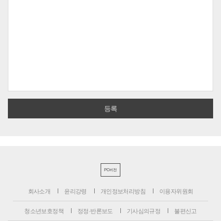
PC버전
회사소개
윤리강령
개인정보처리방침
이용자위원회
청소년보호정책
정정·반론보도
기사심의규정
불편신고