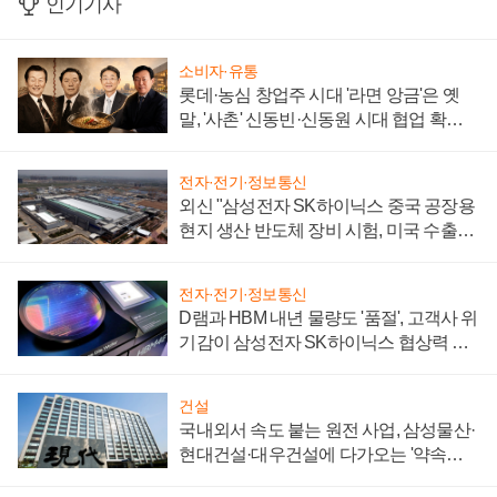
인기기사
소비자·유통
롯데·농심 창업주 시대 '라면 앙금'은 옛
말, '사촌' 신동빈·신동원 시대 협업 확대
일로
전자·전기·정보통신
외신 "삼성전자 SK하이닉스 중국 공장용
현지 생산 반도체 장비 시험, 미국 수출통
제 대비"
전자·전기·정보통신
D램과 HBM 내년 물량도 '품절', 고객사 위
기감이 삼성전자 SK하이닉스 협상력 더
키워
건설
국내외서 속도 붙는 원전 사업, 삼성물산·
현대건설·대우건설에 다가오는 '약속의
시간'