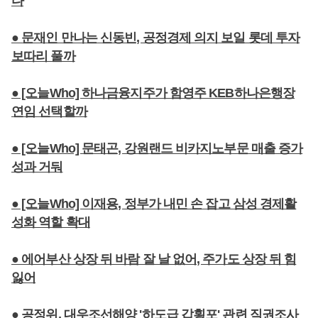
다
● 문재인 만나는 신동빈, 공정경제 의지 보일 롯데 투자
보따리 풀까
● [오늘Who] 하나금융지주가 함영주 KEB하나은행장
연임 선택할까
● [오늘Who] 문태곤, 강원랜드 비카지노부문 매출 증가
성과 거둬
● [오늘Who] 이재용, 정부가 내민 손 잡고 삼성 경제활
성화 역할 확대
● 에어부산 상장 뒤 바람 잘 날 없어, 주가도 상장 뒤 힘
잃어
● 공정위, 대우조선해양 '하도급 갑횡포' 관련 직권조사