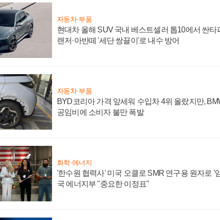
자동차·부품
현대차 올해 SUV 국내 베스트셀러 톱10에서 싼타
랜저·아반떼 '세단 쌍끌이'로 내수 방어
자동차·부품
BYD코리아 가격 앞세워 수입차 4위 올랐지만, B
공임비에 소비자 불만 폭발
화학·에너지
'한수원 협력사' 미국 오클로 SMR 연구용 원자로 '임
국 에너지부 "중요한 이정표"