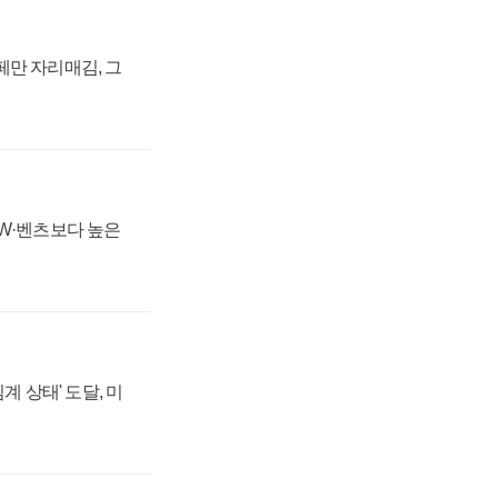
페만 자리매김, 그
MW·벤츠보다 높은
계 상태' 도달, 미