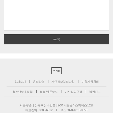
PC버전
회사소개
윤리강령
개인정보처리방침
이용자위원회
청소년보호정책
정정·반론보도
기사심의규정
불편신고
서울특별시 성동구 성수일로 39-34 서울숲더스페이스 12층
대표전화 : 1800-6522
팩스 : 070-4015-8658