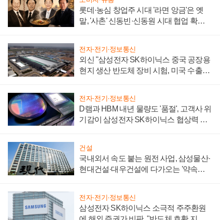
롯데·농심 창업주 시대 '라면 앙금'은 옛
말, '사촌' 신동빈·신동원 시대 협업 확대
일로
전자·전기·정보통신
외신 "삼성전자 SK하이닉스 중국 공장용
현지 생산 반도체 장비 시험, 미국 수출통
제 대비"
전자·전기·정보통신
D램과 HBM 내년 물량도 '품절', 고객사 위
기감이 삼성전자 SK하이닉스 협상력 더
키워
건설
국내외서 속도 붙는 원전 사업, 삼성물산·
현대건설·대우건설에 다가오는 '약속의
시간'
전자·전기·정보통신
삼성전자 SK하이닉스 소극적 주주환원
에 해외 증권가 비판, "반도체 호황 지속