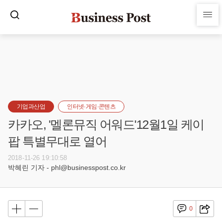
기업과산업
인터넷·게임·콘텐츠
카카오, '멜론뮤직 어워드'12월1일 케이
팝 특별무대로 열어
2018-11-26 19:10:58
박혜린 기자 - phl@businesspost.co.kr
0