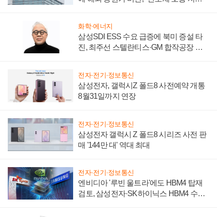
성 의문"
화학·에너지
삼성SDI ESS 수요 급증에 북미 증설 타
진, 최주선 스텔란티스·GM 합작공장 건
설 재추진하나
전자·전기·정보통신
삼성전자, 갤럭시Z 폴드8 사전예약 개통
8월31일까지 연장
전자·전기·정보통신
삼성전자 갤럭시 Z 폴드8 시리즈 사전 판
매 '144만 대' 역대 최대
전자·전기·정보통신
엔비디아 '루빈 울트라'에도 HBM4 탑재
검토, 삼성전자·SK하이닉스 HBM4 수율
에 주도권 갈린다