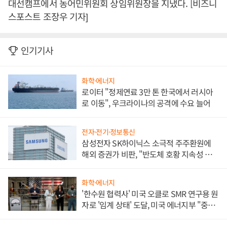
대선캠프에서 농어민위원회 상임위원장을 지냈다. [비즈니
스포스트 조장우 기자]
인기기사
화학·에너지
로이터 "정제연료 3만 톤 한국에서 러시아
로 이동", 우크라이나의 공격에 수요 늘어
전자·전기·정보통신
삼성전자 SK하이닉스 소극적 주주환원에
해외 증권가 비판, "반도체 호황 지속성 의
문"
화학·에너지
'한수원 협력사' 미국 오클로 SMR 연구용 원
자로 '임계 상태' 도달, 미국 에너지부 "중요
한 이정표"