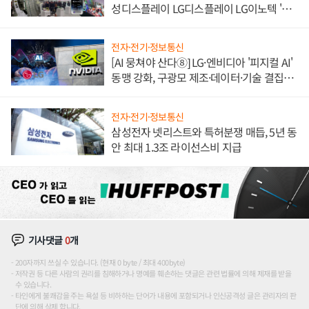
성디스플레이 LG디스플레이 LG이노텍 '탈
애플' 수익 다각화 속도
전자·전기·정보통신
[AI 뭉쳐야 산다⑧] LG·엔비디아 '피지컬 AI'
동맹 강화, 구광모 제조·데이터·기술 결집
해 종합 로보틱스 기업으로
전자·전기·정보통신
삼성전자 넷리스트와 특허분쟁 매듭, 5년 동
안 최대 1.3조 라이선스비 지급
기사댓글
0
개
200자까지 쓰실 수 있습니다. (현재 0 byte / 최대 400byte)
저작권 등 다른 사람의 권리를 침해하거나 명예를 훼손하는 댓글은 관련 법률에 의해 제재를 받을
수 있습니다.
타인에게 불쾌감을 주는 욕설 등 비하하는 단어가 내용에 포함되거나 인신공격성 글은 관리자의 판
단에 의해 삭제 합니다.