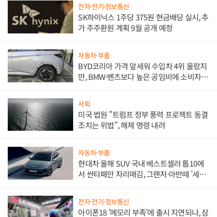
전자·전기·정보통신
SK하이닉스 1주당 375원 현금배당 실시, 추
가 주주환원 계획 9월 공개 예정
자동차·부품
BYD코리아 가격 앞세워 수입차 4위 올랐지
만, BMW·벤츠보다 높은 공임비에 소비자
불만 폭발
사회
미국 법원 "트럼프 정부 풍력 프로젝트 동결
조치는 위법", 해제 명령 내려
자동차·부품
현대차 올해 SUV 국내 베스트셀러 톱10에
서 싼타페만 자리매김, 그랜저·아반떼 '세단
쌍끌이'로 내수 방어
전자·전기·정보통신
아이폰18 '메모리 부족'에 출시 지연되나, 삼