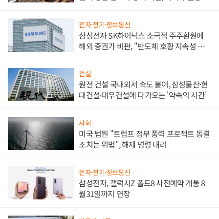
대비"
전자·전기·정보통신
삼성전자 SK하이닉스 소극적 주주환원에
해외 증권가 비판, "반도체 호황 지속성 의
문"
건설
원전 건설 국내외서 속도 붙어, 삼성물산·현
대건설·대우건설에 다가오는 '약속의 시간'
사회
미국 법원 "트럼프 정부 풍력 프로젝트 동결
조치는 위법", 해제 명령 내려
전자·전기·정보통신
삼성전자, 갤럭시Z 폴드8 사전예약 개통 8
월31일까지 연장