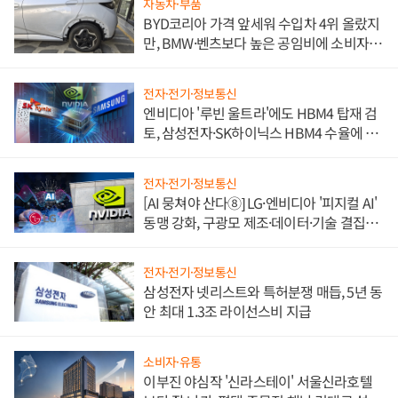
자동차·부품
BYD코리아 가격 앞세워 수입차 4위 올랐지
만, BMW·벤츠보다 높은 공임비에 소비자
불만 폭발
전자·전기·정보통신
엔비디아 '루빈 울트라'에도 HBM4 탑재 검
토, 삼성전자·SK하이닉스 HBM4 수율에 주
도권 갈린다
전자·전기·정보통신
[AI 뭉쳐야 산다⑧] LG·엔비디아 '피지컬 AI'
동맹 강화, 구광모 제조·데이터·기술 결집
해 종합 로보틱스 기업으로
전자·전기·정보통신
삼성전자 넷리스트와 특허분쟁 매듭, 5년 동
안 최대 1.3조 라이선스비 지급
소비자·유통
이부진 야심작 '신라스테이' 서울신라호텔