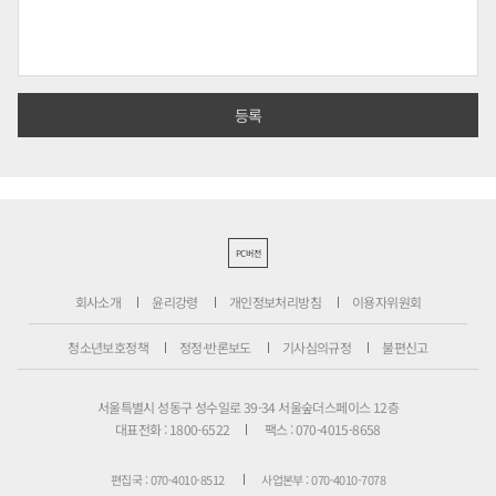
PC버전
회사소개
윤리강령
개인정보처리방침
이용자위원회
청소년보호정책
정정·반론보도
기사심의규정
불편신고
서울특별시 성동구 성수일로 39-34 서울숲더스페이스 12층
대표전화 : 1800-6522
팩스 : 070-4015-8658
편집국 : 070-4010-8512
사업본부 : 070-4010-7078