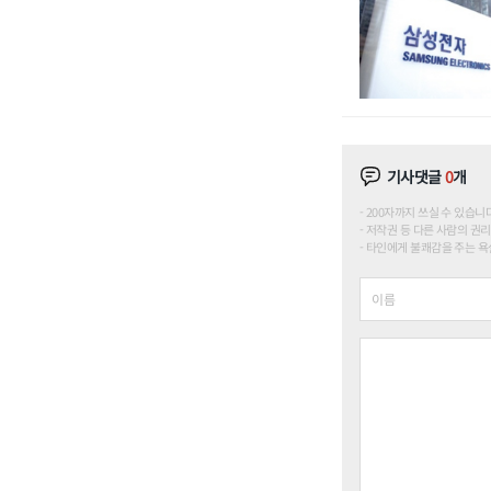
기사댓글
0
개
200자까지 쓰실 수 있습니다. (
저작권 등 다른 사람의 권리
타인에게 불쾌감을 주는 욕설