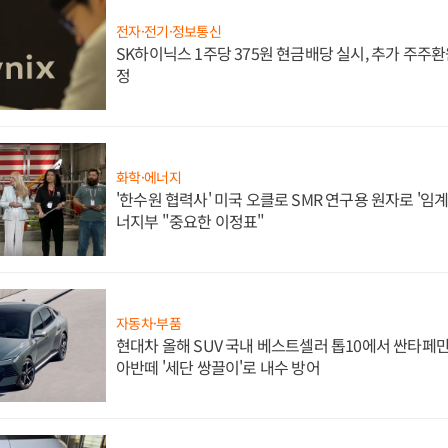
전자·전기·정보통신
SK하이닉스 1주당 375원 현금배당 실시, 추가 주주환
정
화학·에너지
'한수원 협력사' 미국 오클로 SMR 연구용 원자로 '임계 
너지부 "중요한 이정표"
자동차·부품
현대차 올해 SUV 국내 베스트셀러 톱10에서 싼타페만
아반떼 '세단 쌍끌이'로 내수 방어