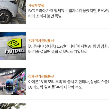
자동차·부품
BYD코리아 가격 앞세워 수입차 4위 올랐지만, BMW
비에 소비자 불만 폭발
전자·전기·정보통신
[AI 뭉쳐야 산다⑧] LG·엔비디아 '피지컬 AI' 동맹 강
터·기술 결집해 종합 로보틱스 기업으로
전자·전기·정보통신
아이폰18 '메모리 부족'에 출시 지연되나, 삼성디스
LG이노텍 '탈애플' 수익 다각화 속도