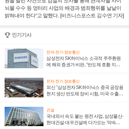
원을 날린 사건으로 검찰의 조사를 통해 관계자들 사이
뇌물 수수 등 엉터리 사업의 배경과 범죄행위를 낱낱이
밝혀내야 한다”고 말했다. [비즈니스포스트 김수연 기자]
인기기사
전자·전기·정보통신
삼성전자 SK하이닉스 소극적 주주환원
에 해외 증권가 비판, "반도체 호황 지속
성 의문"
전자·전기·정보통신
외신 "삼성전자 SK하이닉스 중국 공장용
현지 생산 반도체 장비 시험, 미국 수출통
제 대비"
건설
국내외서 속도 붙는 원전 사업, 삼성물산·
현대건설·대우건설에 다가오는 '약속의
시간'