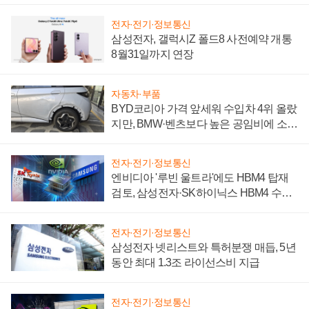
전자·전기·정보통신
삼성전자, 갤럭시Z 폴드8 사전예약 개통
8월31일까지 연장
자동차·부품
BYD코리아 가격 앞세워 수입차 4위 올랐
지만, BMW·벤츠보다 높은 공임비에 소비
자 불만 폭발
전자·전기·정보통신
엔비디아 '루빈 울트라'에도 HBM4 탑재
검토, 삼성전자·SK하이닉스 HBM4 수율
에 주도권 갈린다
전자·전기·정보통신
삼성전자 넷리스트와 특허분쟁 매듭, 5년
동안 최대 1.3조 라이선스비 지급
전자·전기·정보통신