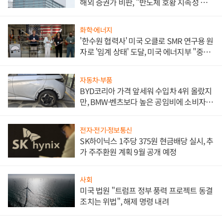
해외 증권가 비판, "반도체 호황 지속성 의
문"
화학·에너지
'한수원 협력사' 미국 오클로 SMR 연구용 원
자로 '임계 상태' 도달, 미국 에너지부 "중요
한 이정표"
자동차·부품
BYD코리아 가격 앞세워 수입차 4위 올랐지
만, BMW·벤츠보다 높은 공임비에 소비자
불만 폭발
전자·전기·정보통신
SK하이닉스 1주당 375원 현금배당 실시, 추
가 주주환원 계획 9월 공개 예정
사회
미국 법원 "트럼프 정부 풍력 프로젝트 동결
조치는 위법", 해제 명령 내려