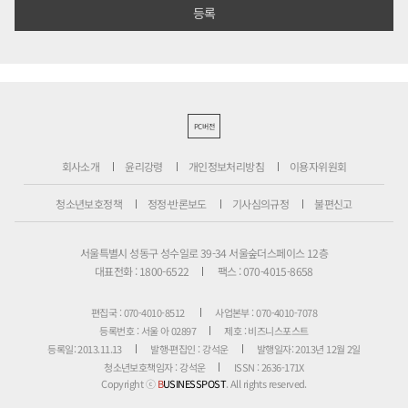
PC버전
회사소개
윤리강령
개인정보처리방침
이용자위원회
청소년보호정책
정정·반론보도
기사심의규정
불편신고
서울특별시 성동구 성수일로 39-34 서울숲더스페이스 12층
대표전화 : 1800-6522
팩스 : 070-4015-8658
편집국 : 070-4010-8512
사업본부 : 070-4010-7078
등록번호 : 서울 아 02897
제호 : 비즈니스포스트
등록일: 2013.11.13
발행·편집인 : 강석운
발행일자: 2013년 12월 2일
청소년보호책임자 : 강석운
ISSN : 2636-171X
Copyright ⓒ
B
USINESSPOST
. All rights reserved.