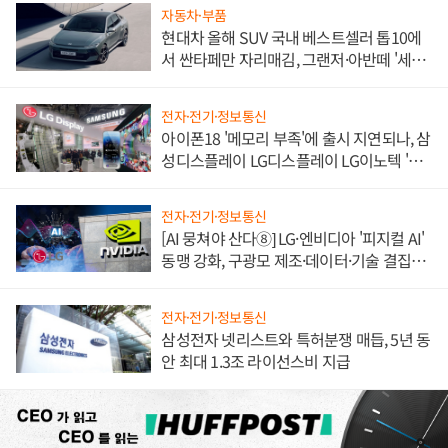
자동차·부품
현대차 올해 SUV 국내 베스트셀러 톱10에
서 싼타페만 자리매김, 그랜저·아반떼 '세단
쌍끌이'로 내수 방어
전자·전기·정보통신
아이폰18 '메모리 부족'에 출시 지연되나, 삼
성디스플레이 LG디스플레이 LG이노텍 '탈
애플' 수익 다각화 속도
전자·전기·정보통신
[AI 뭉쳐야 산다⑧] LG·엔비디아 '피지컬 AI'
동맹 강화, 구광모 제조·데이터·기술 결집
해 종합 로보틱스 기업으로
전자·전기·정보통신
삼성전자 넷리스트와 특허분쟁 매듭, 5년 동
안 최대 1.3조 라이선스비 지급