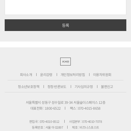
PC버전
회사소개
윤리강령
개인정보처리방침
이용자위원회
청소년보호정책
정정·반론보도
기사심의규정
불편신고
서울특별시 성동구 성수일로 39-34 서울숲더스페이스 12층
대표전화 : 1800-6522
팩스 : 070-4015-8658
편집국 : 070-4010-8512
사업본부 : 070-4010-7078
등록번호 : 서울 아 02897
제호 : 비즈니스포스트