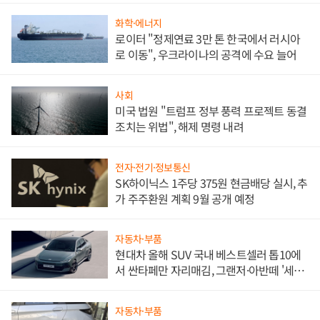
화학·에너지
로이터 "정제연료 3만 톤 한국에서 러시아
로 이동", 우크라이나의 공격에 수요 늘어
사회
미국 법원 "트럼프 정부 풍력 프로젝트 동결
조치는 위법", 해제 명령 내려
전자·전기·정보통신
SK하이닉스 1주당 375원 현금배당 실시, 추
가 주주환원 계획 9월 공개 예정
자동차·부품
현대차 올해 SUV 국내 베스트셀러 톱10에
서 싼타페만 자리매김, 그랜저·아반떼 '세단
쌍끌이'로 내수 방어
자동차·부품