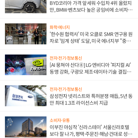
BYD코리아 가격 앞세워 수입차 4위 올랐지
만, BMW·벤츠보다 높은 공임비에 소비자
불만 폭발
화학·에너지
'한수원 협력사' 미국 오클로 SMR 연구용 원
자로 '임계 상태' 도달, 미국 에너지부 "중요
한 이정표"
전자·전기·정보통신
[AI 뭉쳐야 산다⑧] LG·엔비디아 '피지컬 AI'
동맹 강화, 구광모 제조·데이터·기술 결집
해 종합 로보틱스 기업으로
전자·전기·정보통신
삼성전자 넷리스트와 특허분쟁 매듭, 5년 동
안 최대 1.3조 라이선스비 지급
소비자·유통
이부진 야심작 '신라스테이' 서울신라호텔
보다 잘 나가, 평택·주문진·해남·건대로 성