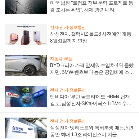
미국 법원 "트럼프 정부 풍력 프로젝트 동
결 조치는 위법", 해제 명령 내려
전자·전기·정보통신
삼성전자, 갤럭시Z 폴드8 사전예약 개통
8월31일까지 연장
자동차·부품
BYD코리아 가격 앞세워 수입차 4위 올랐
지만, BMW·벤츠보다 높은 공임비에 소비
자 불만 폭발
전자·전기·정보통신
엔비디아 '루빈 울트라'에도 HBM4 탑재
검토, 삼성전자·SK하이닉스 HBM4 수율
에 주도권 갈린다
전자·전기·정보통신
삼성전자 넷리스트와 특허분쟁 매듭, 5년
동안 최대 1.3조 라이선스비 지급