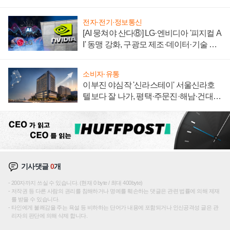
전자·전기·정보통신
[AI 뭉쳐야 산다⑧] LG·엔비디아 '피지컬 A
I' 동맹 강화, 구광모 제조·데이터·기술 결
집해 종합 로보틱스 기업으로
소비자·유통
이부진 야심작 '신라스테이' 서울신라호
텔보다 잘 나가, 평택·주문진·해남·건대로
성장판 더 넓힌다
기사댓글
0
개
200자까지 쓰실 수 있습니다. (현재 0 byte / 최대 400byte)
저작권 등 다른 사람의 권리를 침해하거나 명예를 훼손하는 댓글은 관련 법률에 의해 제재
를 받을 수 있습니다.
타인에게 불쾌감을 주는 욕설 등 비하하는 단어가 내용에 포함되거나 인신공격성 글은 관
리자의 판단에 의해 삭제 합니다.