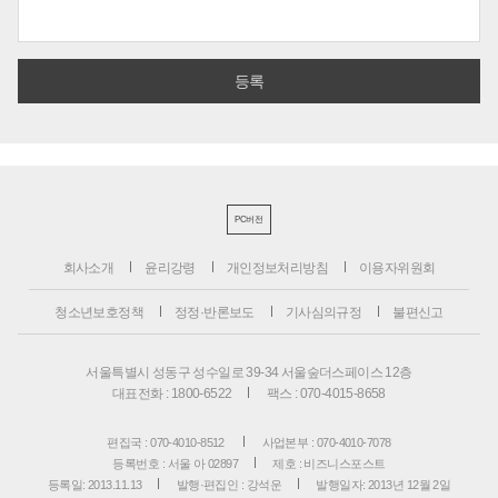
PC버전
회사소개
윤리강령
개인정보처리방침
이용자위원회
청소년보호정책
정정·반론보도
기사심의규정
불편신고
서울특별시 성동구 성수일로 39-34 서울숲더스페이스 12층
대표전화 : 1800-6522
팩스 : 070-4015-8658
편집국 : 070-4010-8512
사업본부 : 070-4010-7078
등록번호 : 서울 아 02897
제호 : 비즈니스포스트
등록일: 2013.11.13
발행·편집인 : 강석운
발행일자: 2013년 12월 2일