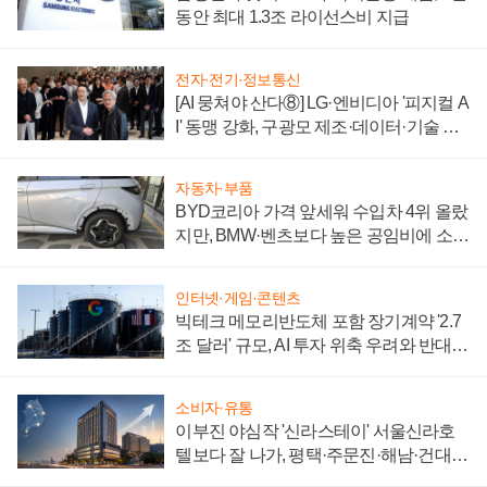
동안 최대 1.3조 라이선스비 지급
전자·전기·정보통신
[AI 뭉쳐야 산다⑧] LG·엔비디아 '피지컬 A
I' 동맹 강화, 구광모 제조·데이터·기술 결
집해 종합 로보틱스 기업으로
자동차·부품
BYD코리아 가격 앞세워 수입차 4위 올랐
지만, BMW·벤츠보다 높은 공임비에 소비
자 불만 폭발
인터넷·게임·콘텐츠
빅테크 메모리반도체 포함 장기계약 '2.7
조 달러' 규모, AI 투자 위축 우려와 반대
신호
소비자·유통
이부진 야심작 '신라스테이' 서울신라호
텔보다 잘 나가, 평택·주문진·해남·건대로
성장판 더 넓힌다