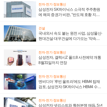
전자·전기·정보통신
삼성전자 SK하이닉스 소극적 주주환원
에 해외 증권가 비판, "반도체 호황 지속
성 의문"
건설
국내외서 속도 붙는 원전 사업, 삼성물산·
현대건설·대우건설에 다가오는 '약속의
시간'
전자·전기·정보통신
삼성전자, 갤럭시Z 폴드8 사전예약 개통
8월31일까지 연장
전자·전기·정보통신
엔비디아 '루빈 울트라'에도 HBM4 탑재
검토, 삼성전자·SK하이닉스 HBM4 수율
에 주도권 갈린다
전자·전기·정보통신
삼성전자 넷리스트와 특허분쟁 매듭, 5년