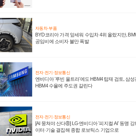
자동차·부품
BYD코리아 가격 앞세워 수입차 4위 올랐지만, B
공임비에 소비자 불만 폭발
전자·전기·정보통신
엔비디아 '루빈 울트라'에도 HBM4 탑재 검토, 삼
HBM4 수율에 주도권 갈린다
전자·전기·정보통신
[AI 뭉쳐야 산다⑧] LG·엔비디아 '피지컬 AI' 동맹 
이터·기술 결집해 종합 로보틱스 기업으로