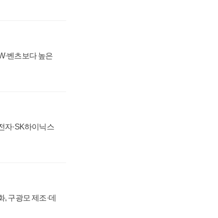
MW·벤츠보다 높은
성전자·SK하이닉스
강화, 구광모 제조·데