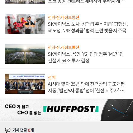
스코 동맹' 센트러스에너지와 우라늄 계약
체결
전자·전기·정보통신
SK하이닉스 노사 '성과급 주식지급' 평행선,
곽노정 'N% 성과급' 법적 논란 벗을지 주목
전자·전기·정보통신
SK하이닉스, 용인 'Y2' 팹과 청주 'M17' 팹
건설에 54조 투자 결정
정치
AI시대 맞아 25년 만에 전력산업 구조개편
시동, '발전5사 통합' 넘어 '한전 지주사' 재편
론도
기사댓글
0
개