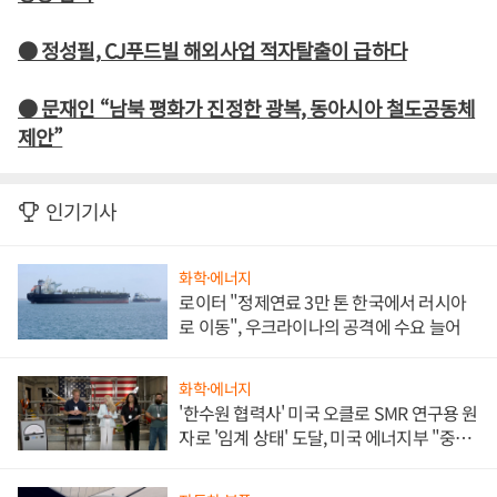
● 정성필, CJ푸드빌 해외사업 적자탈출이 급하다
● 문재인 “남북 평화가 진정한 광복, 동아시아 철도공동체
제안”
인기기사
화학·에너지
로이터 "정제연료 3만 톤 한국에서 러시아
로 이동", 우크라이나의 공격에 수요 늘어
화학·에너지
'한수원 협력사' 미국 오클로 SMR 연구용 원
자로 '임계 상태' 도달, 미국 에너지부 "중요
한 이정표"