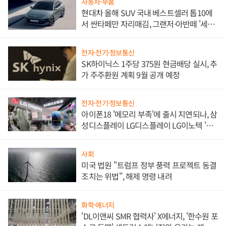
자동차·부품
현대차 올해 SUV 국내 베스트셀러 톱10에
서 싼타페만 자리매김, 그랜저·아반떼 '세단
쌍끌이'로 내수 방어
전자·전기·정보통신
SK하이닉스 1주당 375원 현금배당 실시, 추
가 주주환원 계획 9월 공개 예정
전자·전기·정보통신
아이폰18 '메모리 부족'에 출시 지연되나, 삼
성디스플레이 LG디스플레이 LG이노텍 '탈
애플' 수익 다각화 속도
사회
미국 법원 "트럼프 정부 풍력 프로젝트 동결
조치는 위법", 해제 명령 내려
화학·에너지
'DL이앤씨 SMR 협력사' X에너지, '한수원 포