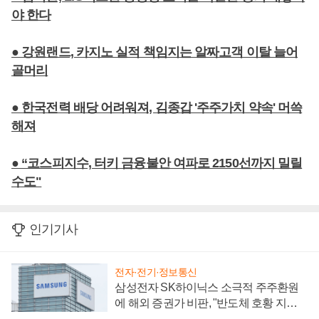
야 한다
● 강원랜드, 카지노 실적 책임지는 알짜고객 이탈 늘어
골머리
● 한국전력 배당 어려워져, 김종갑 '주주가치 약속' 머쓱
해져
● “코스피지수, 터키 금융불안 여파로 2150선까지 밀릴
수도"
인기기사
전자·전기·정보통신
삼성전자 SK하이닉스 소극적 주주환원
에 해외 증권가 비판, "반도체 호황 지속
성 의문"