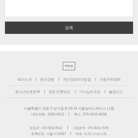
PC버전
회사소개
윤리강령
개인정보처리방침
이용자위원회
청소년보호정책
정정·반론보도
기사심의규정
불편신고
서울특별시 성동구 성수일로 39-34 서울숲더스페이스 12층
대표전화 : 1800-6522
팩스 : 070-4015-8658
편집국 : 070-4010-8512
사업본부 : 070-4010-7078
등록번호 : 서울 아 02897
제호 : 비즈니스포스트