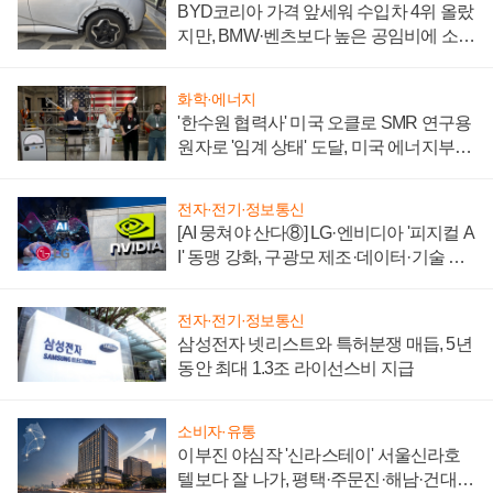
BYD코리아 가격 앞세워 수입차 4위 올랐
지만, BMW·벤츠보다 높은 공임비에 소비
자 불만 폭발
화학·에너지
'한수원 협력사' 미국 오클로 SMR 연구용
원자로 '임계 상태' 도달, 미국 에너지부
"중요한 이정표"
전자·전기·정보통신
[AI 뭉쳐야 산다⑧] LG·엔비디아 '피지컬 A
I' 동맹 강화, 구광모 제조·데이터·기술 결
집해 종합 로보틱스 기업으로
전자·전기·정보통신
삼성전자 넷리스트와 특허분쟁 매듭, 5년
동안 최대 1.3조 라이선스비 지급
소비자·유통
이부진 야심작 '신라스테이' 서울신라호
텔보다 잘 나가, 평택·주문진·해남·건대로