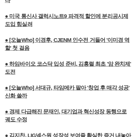
다
● 미국 통신사 갤럭시노트9 파격적 할인에 분리공시제
도입 힘실려
● [오늘Who] 이경후, CJENM 인수전 거들어 '이미경 역
할' 첫 걸음
● 하임바이오 코스닥 입성 준비, 김홍렬 최초 '암 완치제'
도전
● [오늘Who] 서대규, 타임메카 팔아 '창업 후 매각 성공'
신화 쓸까
● 경제 다급해진 문재인, 대기업과 혁신성장 동행으로
궤도 수정
● 김지찬, LIG넥스원 성장성 보여줄 확실한 증거 내놓아