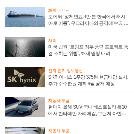
화학·에너지
로이터 "정제연료 3만 톤 한국에서 러시
아로 이동", 우크라이나의 공격에 수요 늘
어
사회
미국 법원 "트럼프 정부 풍력 프로젝트 동
결 조치는 위법", 해제 명령 내려
전자·전기·정보통신
SK하이닉스 1주당 375원 현금배당 실시,
추가 주주환원 계획 9월 공개 예정
자동차·부품
현대차 올해 SUV 국내 베스트셀러 톱10
에서 싼타페만 자리매김, 그랜저·아반떼
'세단 쌍끌이'로 내수 방어
자동차·부품