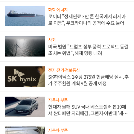
화학·에너지
로이터 "정제연료 3만 톤 한국에서 러시아
로 이동", 우크라이나의 공격에 수요 늘어
사회
미국 법원 "트럼프 정부 풍력 프로젝트 동결
조치는 위법", 해제 명령 내려
전자·전기·정보통신
SK하이닉스 1주당 375원 현금배당 실시, 추
가 주주환원 계획 9월 공개 예정
자동차·부품
현대차 올해 SUV 국내 베스트셀러 톱10에
서 싼타페만 자리매김, 그랜저·아반떼 '세단
쌍끌이'로 내수 방어
자동차·부품