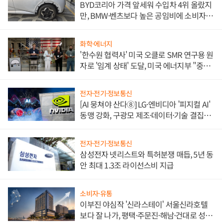
BYD코리아 가격 앞세워 수입차 4위 올랐지
만, BMW·벤츠보다 높은 공임비에 소비자
불만 폭발
화학·에너지
'한수원 협력사' 미국 오클로 SMR 연구용 원
자로 '임계 상태' 도달, 미국 에너지부 "중요
한 이정표"
전자·전기·정보통신
[AI 뭉쳐야 산다⑧] LG·엔비디아 '피지컬 AI'
동맹 강화, 구광모 제조·데이터·기술 결집
해 종합 로보틱스 기업으로
전자·전기·정보통신
삼성전자 넷리스트와 특허분쟁 매듭, 5년 동
안 최대 1.3조 라이선스비 지급
소비자·유통
이부진 야심작 '신라스테이' 서울신라호텔
보다 잘 나가, 평택·주문진·해남·건대로 성