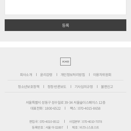
PC버전
회사소개
윤리강령
개인정보처리방침
이용자위원회
청소년보호정책
정정·반론보도
기사심의규정
불편신고
서울특별시 성동구 성수일로 39-34 서울숲더스페이스 12층
대표전화 : 1800-6522
팩스 : 070-4015-8658
편집국 : 070-4010-8512
사업본부 : 070-4010-7078
등록번호 : 서울 아 02897
제호 : 비즈니스포스트