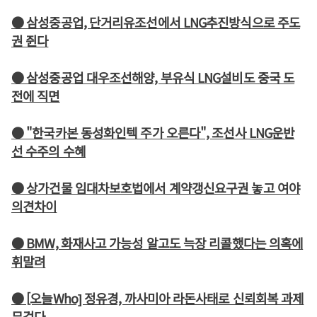
● 삼성중공업, 단거리유조선에서 LNG추진방식으로 주도
권 쥔다
● 삼성중공업 대우조선해양, 부유식 LNG설비도 중국 도
전에 직면
● "한국카본 동성화인텍 주가 오른다", 조선사 LNG운반
선 수주의 수혜
● 상가건물 임대차보호법에서 계약갱신요구권 놓고 여야
의견차이
● BMW, 화재사고 가능성 알고도 늑장 리콜했다는 의혹에
휘말려
● [오늘Who] 정유경, 까사미아 라돈사태로 신뢰회복 과제
무겁다