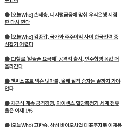
● [오늘Who] 손태승, 디지털금융에 맞춰 우리은행 지점
판 다시 짠다
● [오늘Who] 김종갑, 국가와 주주이익 사이 한국전력 중
심잡기 어렵다
● CJ헬로 '알뜰폰 요금제' 공격적 출시, 인수합병 몸값 더
올라간다
● 엔씨소프트 넥슨 넷마블, 올해 실적 승자는 끝까지 가야
안다
● 차근식 계속 공격경영, 아이센스 혈당측정기 세계 점유
율은 이제 1%
● [오늘Who] 고한승, 삼성 바이오사업 대표주자로 이재용