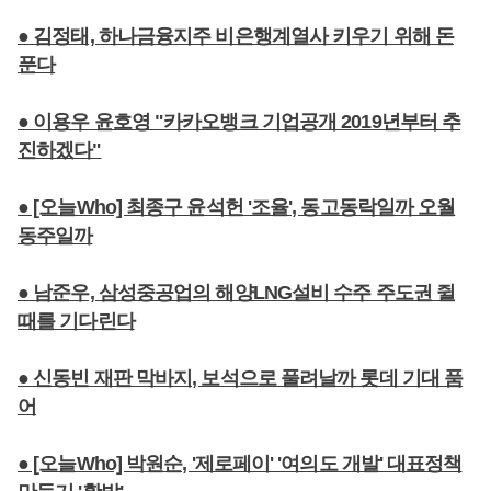
● 김정태, 하나금융지주 비은행계열사 키우기 위해 돈
푼다
● 이용우 윤호영 "카카오뱅크 기업공개 2019년부터 추
진하겠다"
● [오늘Who] 최종구 윤석헌 '조율', 동고동락일까 오월
동주일까
● 남준우, 삼성중공업의 해양LNG설비 수주 주도권 쥘
때를 기다린다
● 신동빈 재판 막바지, 보석으로 풀려날까 롯데 기대 품
어
● [오늘Who] 박원순, '제로페이' '여의도 개발' 대표정책