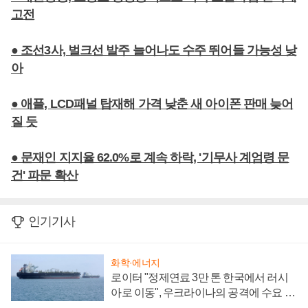
고전
● 조선3사, 벌크선 발주 늘어나도 수주 뛰어들 가능성 낮
아
● 애플, LCD패널 탑재해 가격 낮춘 새 아이폰 판매 늦어
질 듯
● 문재인 지지율 62.0%로 계속 하락, '기무사 계엄령 문
건' 파문 확산
인기기사
화학·에너지
로이터 "정제연료 3만 톤 한국에서 러시
아로 이동", 우크라이나의 공격에 수요 늘
어