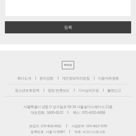
PC버전
회사소개
윤리강령
개인정보처리방침
이용자위원회
청소년보호정책
정정·반론보도
기사심의규정
불편신고
서울특별시 성동구 성수일로 39-34 서울숲더스페이스 12층
대표전화 : 1800-6522
팩스 : 070-4015-8658
편집국 : 070-4010-8512
사업본부 : 070-4010-7078
등록번호 : 서울 아 02897
제호 : 비즈니스포스트