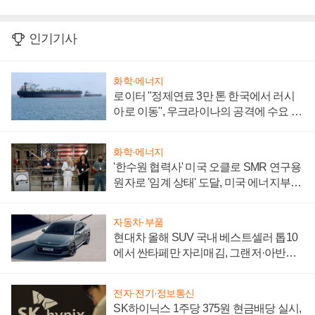
인기기사
화학·에너지
로이터 "정제연료 3만 톤 한국에서 러시
아로 이동", 우크라이나의 공격에 수요 늘
어
화학·에너지
'한수원 협력사' 미국 오클로 SMR 연구용
원자로 '임계 상태' 도달, 미국 에너지부
"중요한 이정표"
자동차·부품
현대차 올해 SUV 국내 베스트셀러 톱10
에서 싼타페만 자리매김, 그랜저·아반떼
'세단 쌍끌이'로 내수 방어
전자·전기·정보통신
SK하이닉스 1주당 375원 현금배당 실시,