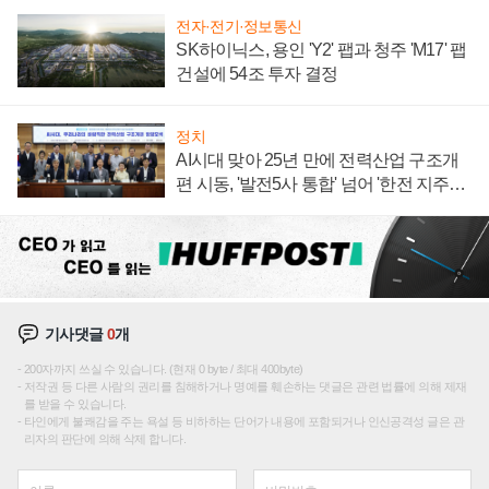
전자·전기·정보통신
SK하이닉스, 용인 'Y2' 팹과 청주 'M17' 팹
건설에 54조 투자 결정
정치
AI시대 맞아 25년 만에 전력산업 구조개
편 시동, '발전5사 통합' 넘어 '한전 지주사'
재편론도
기사댓글
0
개
200자까지 쓰실 수 있습니다. (현재 0 byte / 최대 400byte)
저작권 등 다른 사람의 권리를 침해하거나 명예를 훼손하는 댓글은 관련 법률에 의해 제재
를 받을 수 있습니다.
타인에게 불쾌감을 주는 욕설 등 비하하는 단어가 내용에 포함되거나 인신공격성 글은 관
리자의 판단에 의해 삭제 합니다.