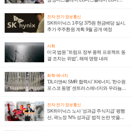
텍 '탈애플' 수익 다각화 속도
전자·전기·정보통신
SK하이닉스 1주당 375원 현금배당 실시,
추가 주주환원 계획 9월 공개 예정
사회
미국 법원 "트럼프 정부 풍력 프로젝트 동
결 조치는 위법", 해제 명령 내려
화학·에너지
'DL이앤씨 SMR 협력사' X에너지, '한수원
포스코 동맹' 센트러스에너지와 우라늄
계약 체결
전자·전기·정보통신
SK하이닉스 노사 '성과급 주식지급' 평행
선, 곽노정 'N% 성과급' 법적 논란 벗을지
주목