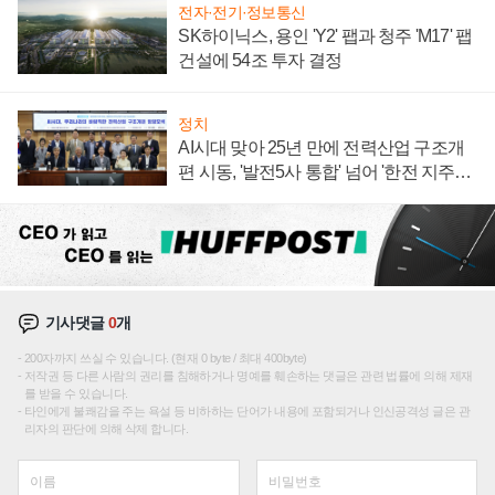
전자·전기·정보통신
SK하이닉스, 용인 'Y2' 팹과 청주 'M17' 팹
건설에 54조 투자 결정
정치
AI시대 맞아 25년 만에 전력산업 구조개
편 시동, '발전5사 통합' 넘어 '한전 지주사'
재편론도
기사댓글
0
개
200자까지 쓰실 수 있습니다. (현재 0 byte / 최대 400byte)
저작권 등 다른 사람의 권리를 침해하거나 명예를 훼손하는 댓글은 관련 법률에 의해 제재
를 받을 수 있습니다.
타인에게 불쾌감을 주는 욕설 등 비하하는 단어가 내용에 포함되거나 인신공격성 글은 관
리자의 판단에 의해 삭제 합니다.