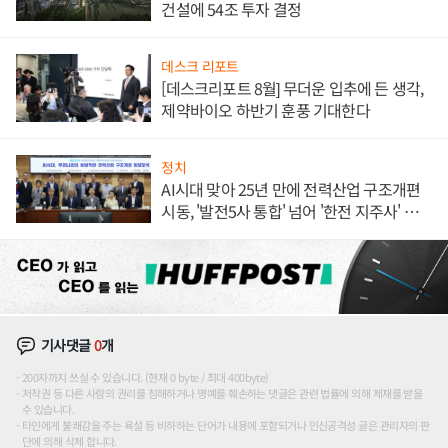
건설에 54조 투자 결정
데스크 리포트
[데스크리포트 8월] 무더운 입추에 든 생각,
제약바이오 하반기 훈풍 기대한다
정치
AI시대 맞아 25년 만에 전력산업 구조개편
시동, '발전5사 통합' 넘어 '한전 지주사' 재편
론도
기사댓글
0
개
200자까지 쓰실 수 있습니다. (현재 0 byte / 최대 400byte)
저작권 등 다른 사람의 권리를 침해하거나 명예를 훼손하는 댓글은 관련 법률에 의해 제재를 받을
수 있습니다.
타인에게 불쾌감을 주는 욕설 등 비하하는 단어가 내용에 포함되거나 인신공격성 글은 관리자의 판
단에 의해 삭제 합니다.