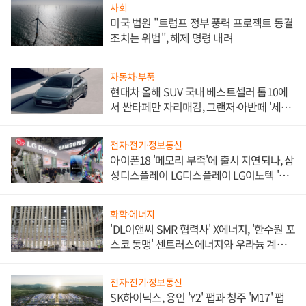
사회
미국 법원 "트럼프 정부 풍력 프로젝트 동결
조치는 위법", 해제 명령 내려
자동차·부품
현대차 올해 SUV 국내 베스트셀러 톱10에
서 싼타페만 자리매김, 그랜저·아반떼 '세단
쌍끌이'로 내수 방어
전자·전기·정보통신
아이폰18 '메모리 부족'에 출시 지연되나, 삼
성디스플레이 LG디스플레이 LG이노텍 '탈
애플' 수익 다각화 속도
화학·에너지
'DL이앤씨 SMR 협력사' X에너지, '한수원 포
스코 동맹' 센트러스에너지와 우라늄 계약
체결
전자·전기·정보통신
SK하이닉스, 용인 'Y2' 팹과 청주 'M17' 팹