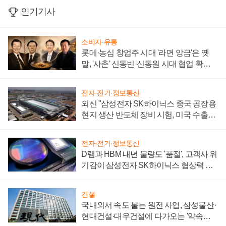
인기기사
소비자·유통
롯데·농심 창업주 시대 '라면 앙금'은 옛
말, '사촌' 신동빈·신동원 시대 협업 확대
일로
전자·전기·정보통신
외신 "삼성전자 SK하이닉스 중국 공장용
현지 생산 반도체 장비 시험, 미국 수출통
제 대비"
전자·전기·정보통신
D램과 HBM 내년 물량도 '품절', 고객사 위
기감이 삼성전자 SK하이닉스 협상력 더
키워
건설
국내외서 속도 붙는 원전 사업, 삼성물산·
현대건설·대우건설에 다가오는 '약속의