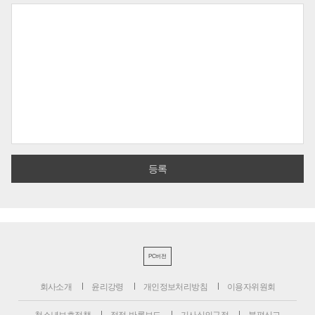
PC버전
회사소개
윤리강령
개인정보처리방침
이용자위원회
청소년보호정책
정정·반론보도
기사심의규정
불편신고