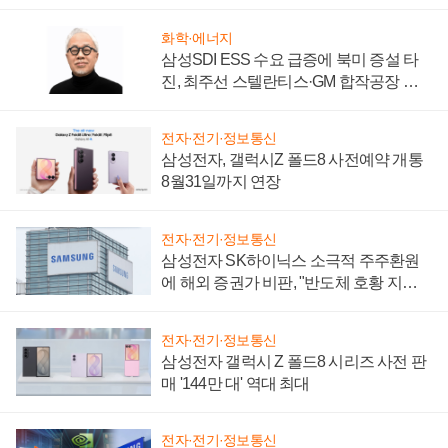
시간'
화학·에너지
삼성SDI ESS 수요 급증에 북미 증설 타
진, 최주선 스텔란티스·GM 합작공장 건
설 재추진하나
전자·전기·정보통신
삼성전자, 갤럭시Z 폴드8 사전예약 개통
8월31일까지 연장
전자·전기·정보통신
삼성전자 SK하이닉스 소극적 주주환원
에 해외 증권가 비판, "반도체 호황 지속
성 의문"
전자·전기·정보통신
삼성전자 갤럭시 Z 폴드8 시리즈 사전 판
매 '144만 대' 역대 최대
전자·전기·정보통신