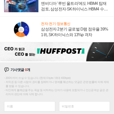
엔비디아 '루빈 울트라'에도 HBM4 탑재
검토, 삼성전자·SK하이닉스 HBM4 수율
에 주도권 갈린다
전자·전기·정보통신
삼성전자 2분기 글로벌 D램 점유율 39%
1위, SK하이닉스와 13%p 격차
기사댓글
0
개
200자까지 쓰실 수 있습니다. (현재 0 byte / 최대 400byte)
저작권 등 다른 사람의 권리를 침해하거나 명예를 훼손하는 댓글은 관련 법률에 의해 제재
를 받을 수 있습니다.
타인에게 불쾌감을 주는 욕설 등 비하하는 단어가 내용에 포함되거나 인신공격성 글은 관
리자의 판단에 의해 삭제 합니다.