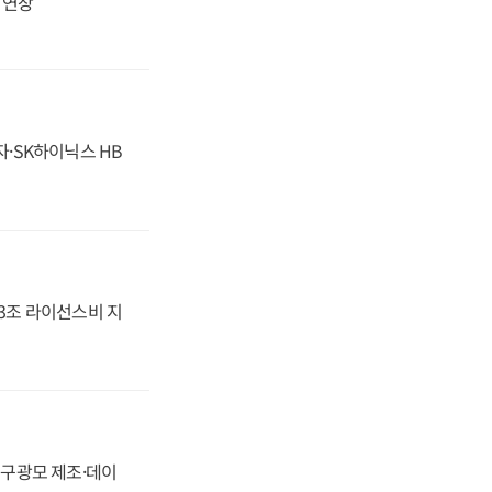
지 연장
자·SK하이닉스 HB
.3조 라이선스비 지
화, 구광모 제조·데이