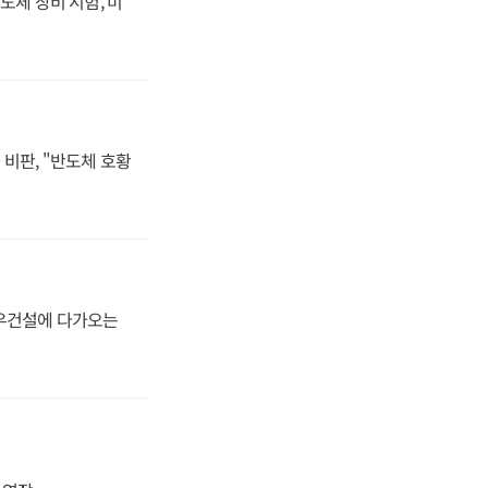
도체 장비 시험, 미
비판, "반도체 호황
대우건설에 다가오는