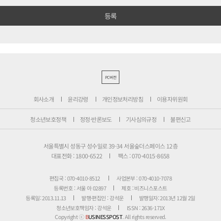
PC버전
회사소개
윤리강령
개인정보처리방침
이용자위원회
청소년보호정책
정정·반론보도
기사심의규정
불편신고
서울특별시 성동구 성수일로 39-34 서울숲더스페이스 12층
대표전화 : 1800-6522
팩스 : 070-4015-8658
편집국 : 070-4010-8512
사업본부 : 070-4010-7078
등록번호 : 서울 아 02897
제호 : 비즈니스포스트
등록일: 2013.11.13
발행·편집인 : 강석운
발행일자: 2013년 12월 2일
청소년보호책임자 : 강석운
ISSN : 2636-171X
Copyright ⓒ
B
USINESSPOST
. All rights reserved.