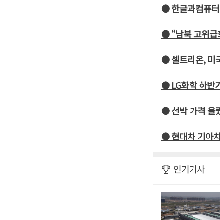
● 한글과컴퓨터 
● “남북 고위급
● 셀트리온, 미
● LG화학 하
● 선박 가격 올
● 현대차 기아차
인기기사