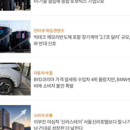
터·기술 결집해 종합 로보틱스 기업으로
인터넷·게임·콘텐츠
빅테크 메모리반도체 포함 장기계약 '2.7조 달러' 규모,
와 반대 신호
자동차·부품
BYD코리아 가격 앞세워 수입차 4위 올랐지만, BMW
비에 소비자 불만 폭발
소비자·유통
이부진 야심작 '신라스테이' 서울신라호텔보다 잘 나가
남·건대로 성장판 더 넓힌다