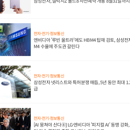
삼성전자, 갤럭시Z 폴드8 사전예약 개통 8월31일까
전자·전기·정보통신
엔비디아 '루빈 울트라'에도 HBM4 탑재 검토, 삼성전
M4 수율에 주도권 갈린다
전자·전기·정보통신
삼성전자 넷리스트와 특허분쟁 매듭, 5년 동안 최대 1
급
전자·전기·정보통신
[AI 뭉쳐야 산다⑧] LG·엔비디아 '피지컬 AI' 동맹 강