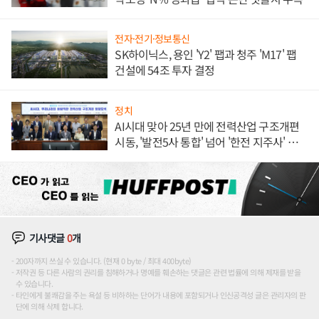
전자·전기·정보통신
SK하이닉스, 용인 'Y2' 팹과 청주 'M17' 팹
건설에 54조 투자 결정
정치
AI시대 맞아 25년 만에 전력산업 구조개편
시동, '발전5사 통합' 넘어 '한전 지주사' 재편
론도
기사댓글
0
개
200자까지 쓰실 수 있습니다. (현재 0 byte / 최대 400byte)
저작권 등 다른 사람의 권리를 침해하거나 명예를 훼손하는 댓글은 관련 법률에 의해 제재를 받을
수 있습니다.
타인에게 불쾌감을 주는 욕설 등 비하하는 단어가 내용에 포함되거나 인신공격성 글은 관리자의 판
단에 의해 삭제 합니다.