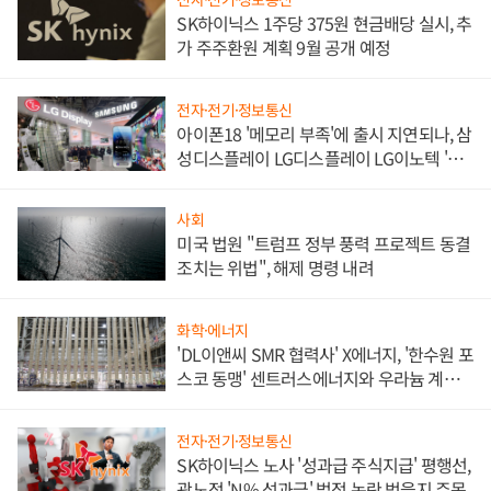
SK하이닉스 1주당 375원 현금배당 실시, 추
가 주주환원 계획 9월 공개 예정
전자·전기·정보통신
아이폰18 '메모리 부족'에 출시 지연되나, 삼
성디스플레이 LG디스플레이 LG이노텍 '탈
애플' 수익 다각화 속도
사회
미국 법원 "트럼프 정부 풍력 프로젝트 동결
조치는 위법", 해제 명령 내려
화학·에너지
'DL이앤씨 SMR 협력사' X에너지, '한수원 포
스코 동맹' 센트러스에너지와 우라늄 계약
체결
전자·전기·정보통신
SK하이닉스 노사 '성과급 주식지급' 평행선,
곽노정 'N% 성과급' 법적 논란 벗을지 주목