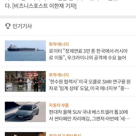
다. [비즈니스포스트 이한재 기자]
인기기사
화학·에너지
로이터 "정제연료 3만 톤 한국에서 러시아
로 이동", 우크라이나의 공격에 수요 늘어
화학·에너지
'한수원 협력사' 미국 오클로 SMR 연구용 원
자로 '임계 상태' 도달, 미국 에너지부 "중요
한 이정표"
자동차·부품
현대차 올해 SUV 국내 베스트셀러 톱10에
서 싼타페만 자리매김, 그랜저·아반떼 '세단
쌍끌이'로 내수 방어
전자·전기·정보통신